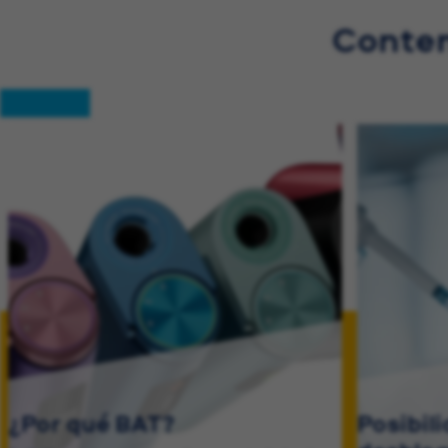
Conten
¿Por qué BAT?
Posibil