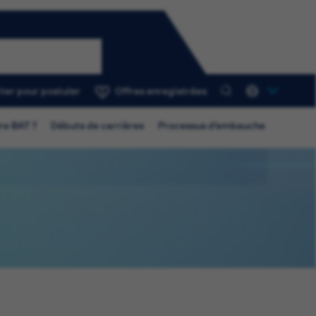
ter pour postuler
Offres enregistrées
0
re BAT ?
Débuts de carrières
Processus d’embauche