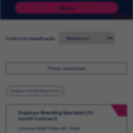
Busca
Critério de classificação
Filtrar resultados
Category: Human Resources
Employer Branding Specialist (12-
month Contract)
Location: Nishi-Tokyo-shi, Tokyo