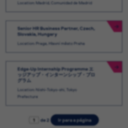
Location: Madrid, Comunidad de Madrid
Senior HR Business Partner, Czech,
Slovakia, Hungary
Location: Praga, Hlavní město Praha
Edge-Up Internship Programme エ
ッジアップ・インターンシップ・プロ
グラム
Location: Nishi-Tokyo-shi, Tokyo
Prefecture
de 2
Ir para a página