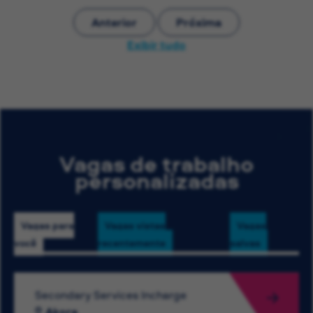
Anterior
Próxima
Exibir tudo
Vagas de trabalho
personalizadas
Vagas para
Vagas vistas
Vagas
você
recentemente
salvas
Secondary Services Incharge
Akora