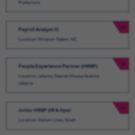
Prefecture
Payroll Analyst III
Location: Winston-Salem, NC
People Experience Partner (HRBP)
Location: Jakarta, Daerah Khusus Ibukota
Jakarta
Junior HRBP (IR & Ops)
Location: Jhelum Lines, Sindh