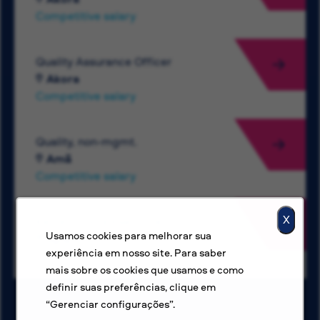
Competitive salary
Quality Assurance Officer
Akora
Competitive salary
Quality, non-mgmt.
Amã
Competitive salary
X
Key Accounts Executive
Usamos cookies para melhorar sua
Apia
experiência em nosso site. Para saber
Competitive salary
mais sobre os cookies que usamos e como
definir suas preferências, clique em
“Gerenciar configurações”.