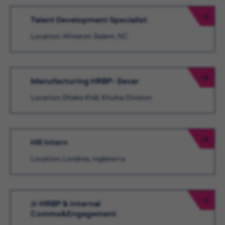
Talent Development Specialist
Location: Winston-Salem, NC
Manufacturing HRBP- Savar
Location: Dhaka Khāl, Khulna Division
HR Intern
Location: Londres, Inglaterra
Jr HRBP & Internal
Comms&Engagement