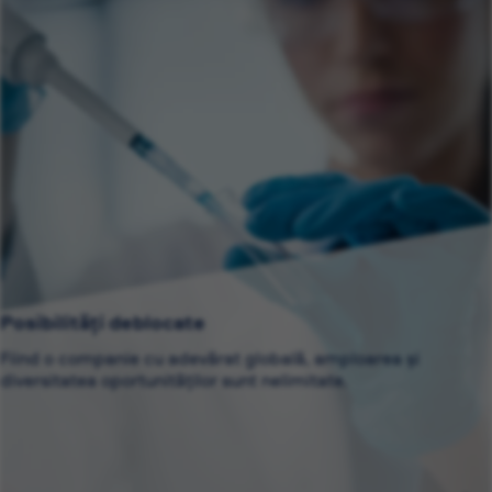
Posibilități deblocate
Fiind o companie cu adevărat globală, amploarea și
diversitatea oportunităților sunt nelimitate.