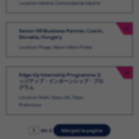
Location: Madrid, Comunidad de Madrid
Senior HR Business Partner, Czech,
Slovakia, Hungary
Location: Praga, Hlavní město Praha
Edge-Up Internship Programme エ
ッジアップ・インターンシップ・プロ
グラム
Location: Nishi-Tokyo-shi, Tokyo
Prefecture
din 2
Mergeți la pagina