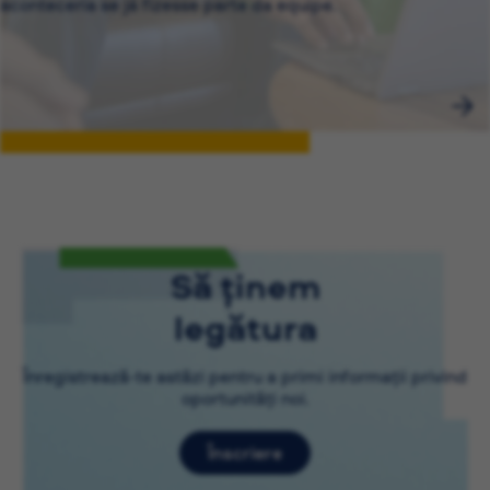
aconteceria se já fizesse parte da equipe.
Să ținem
legătura
Înregistrează-te astăzi pentru a primi informații privind
oportunități noi.
Înscriere