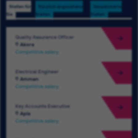
Stellen für
Kürzlich angesehene
Gespeicherte
Sie
Stellen
Stellen
Quality Assurance Officer
Akora
Competitive salary
Electrical Engineer
Amman
Competitive salary
Key Accounts Executive
Apia
Competitive salary