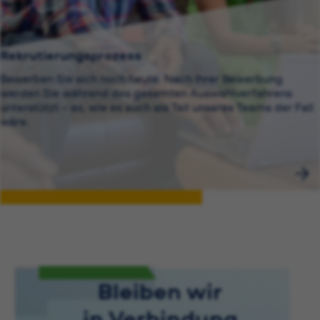
Rekrutierungsprozess
Bewerben Sie sich noch heute. Nach Ihrer Bewerbung
werden Sie während des gesamten Auswahlverfahrens
unterstützt – so, wie es auch als Teil unseres Teams der Fall
wäre.
Bleiben wir
in Verbindung