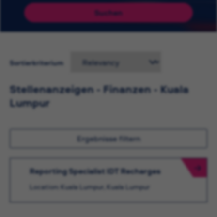
Suchen
Sortierkriterium
Stellenanzeigen - Finanzen - Kuala
Lumpur
Ergebnisse filtern
Reporting Specialist IDT Recharges
Location: Kuala Lumpur, Kuala Lumpur