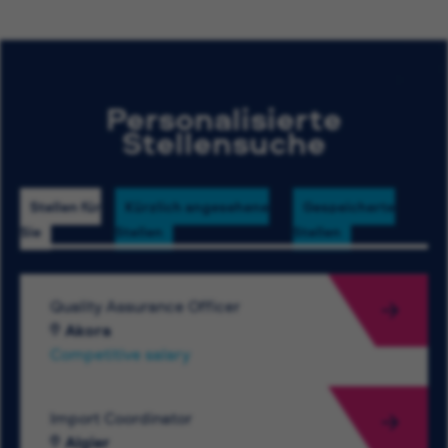
Personalisierte
Stellensuche
Stellen für
Kürzlich angesehene
Gespeicherte
Sie
Stellen
Stellen
Quality Assurance Officer
Akora
Competitive salary
Import Coordinator
Algier