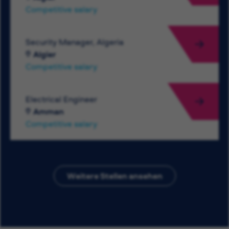
Competitive salary
Security Manager, Algeria
Algier
Competitive salary
Electrical Engineer
Amman
Competitive salary
Weitere Stellen ansehen