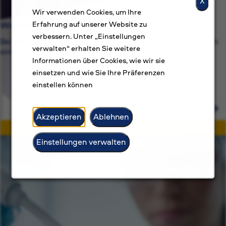
X
Wir verwenden Cookies, um Ihre
Warum BAT?
Erfahrung auf unserer Website zu
verbessern. Unter „Einstellungen
Bei BAT geht es uns um mehr als nur um Jobs. Wir streben
verwalten“ erhalten Sie weitere
sinnerfüllte Berufslaufbahnen an.
Informationen über Cookies, wie wir sie
einsetzen und wie Sie Ihre Präferenzen
einstellen können
Akzeptieren
Ablehnen
Einstellungen verwalten