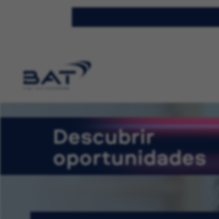
Descubrir
oportunidades