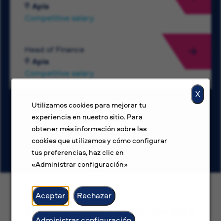
Apia
Competitive salary
Head of Finance
Apia
Competitive salary
X
Utilizamos cookies para mejorar tu
experiencia en nuestro sitio. Para
Ver más empleos
obtener más información sobre las
cookies que utilizamos y cómo configurar
tus preferencias, haz clic en
«Administrar configuración»
Aceptar
Rechazar
Contenido relacionado
Administrar configuración