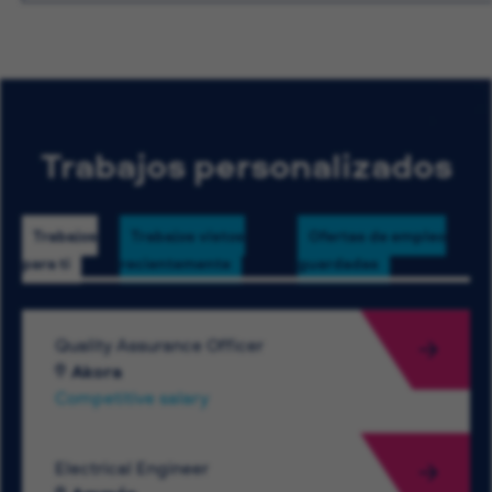
Trabajos personalizados
Trabajos
Trabajos vistos
Ofertas de empleo
para ti
recientemente
guardadas
Quality Assurance Officer
Akora
Competitive salary
Electrical Engineer