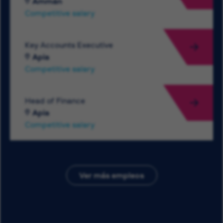
Ammán
Competitive salary
Key Accounts Executive
Apia
Competitive salary
Head of Finance
Apia
Competitive salary
Ver más empleos