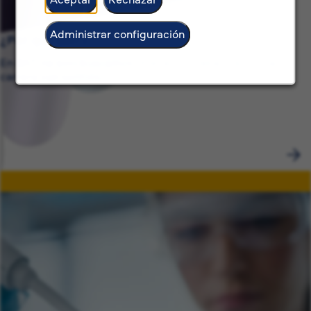
Administrar configuración
¿Por qué BAT?
En BAT, no solo buscamos ofrecer un trabajo, sino una
carrera con sentido.