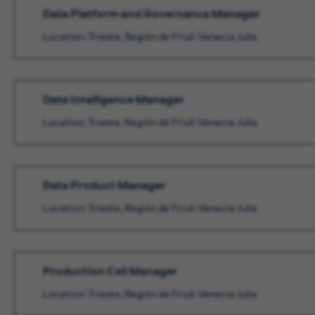
Data Platform and Governance Manager
Location: Trieste, Región de Friuli-Venecia Julia
Data Intelligence Manager
Location: Trieste, Región de Friuli-Venecia Julia
Data Product Manager
Location: Trieste, Región de Friuli-Venecia Julia
Production Cell Manager
Location: Trieste, Región de Friuli-Venecia Julia