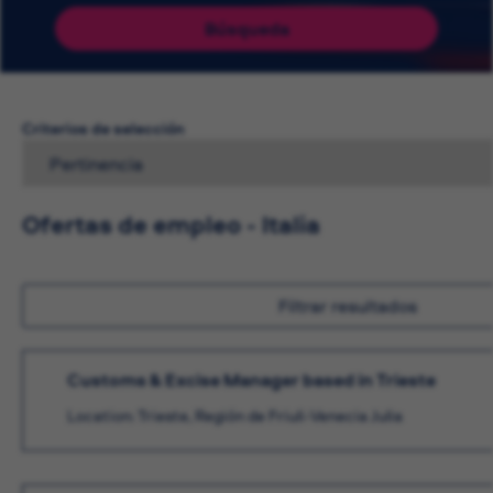
Búsqueda
Criterios de selección
Ofertas de empleo - Italia
Filtrar resultados
Customs & Excise Manager based in Trieste
Location: Trieste, Región de Friuli-Venecia Julia