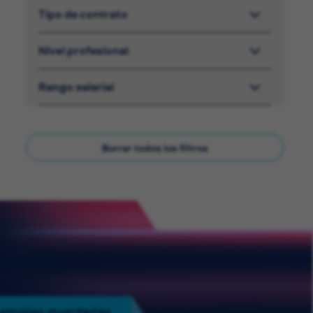
Tipo de contrato
Nivel profesional
Rango salarial
Borrar todos los filtros
 empleo guardadas