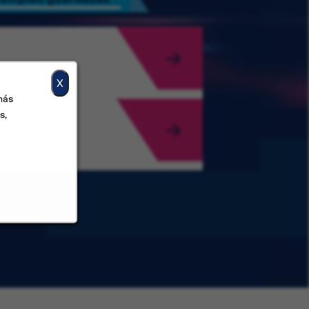
X
más
s,