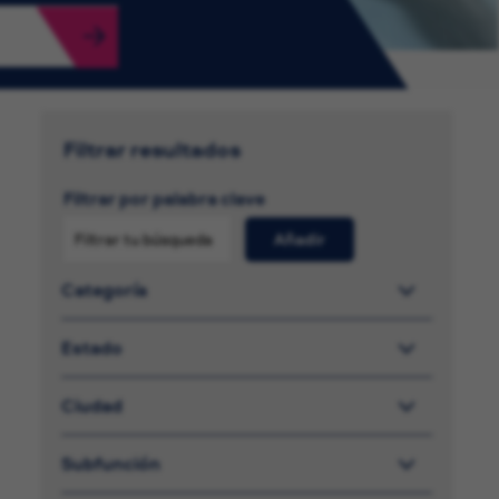
Filtrar resultados
Filtrar por palabra clave
Añadir
Categoría
Estado
Ciudad
Subfunción