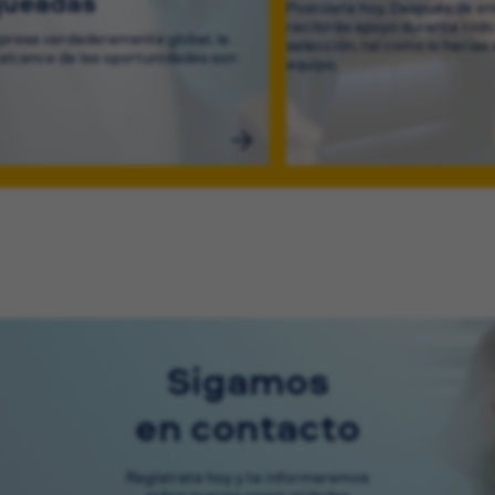
queadas
Postúlate hoy. Después de env
recibirás apoyo durante todo
resa verdaderamente global, la
selección, tal como lo harías 
 alcance de las oportunidades son
equipo.
Sigamos
en contacto
Regístrate hoy y te informaremos