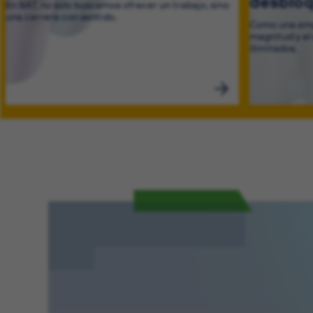
desblo
En BAT, no solo buscamos ofrecer un trabajo, sino
una carrera con sentido.
Como una emp
magnitud y el
ilimitados.