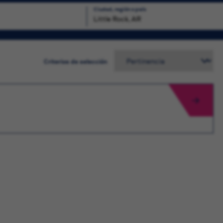
Ciudad, región o país
squeda
Criterios de selección