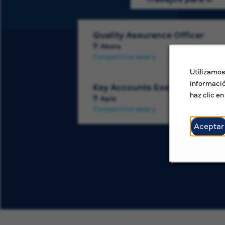
Quality Assurance Officer
Akora
Competitive salary
Utilizamos
informació
Key Accounts Executive
haz clic e
Apia
Competitive salary
Aceptar