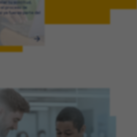
iar tu solicitud,
 el proceso de
si ya fueras parte del