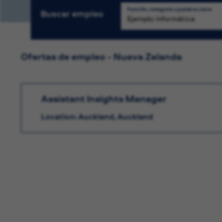
Función, categoría o palabra clave
Buscar empleo
Bú
Ofertas de empleo - Nueva Zelanda
Assistant Insights Manager
Location: Auckland, Auckland