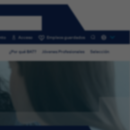
nto
Acceso
Empleos guardados
0
¿Por qué BAT?
Jóvenes Profesionales
Selección