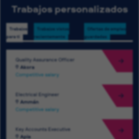
Trabajos personalizados
Trabajos
Trabajos vistos
Ofertas de empleo
para ti
recientemente
guardadas
Quality Assurance Officer
Akora
Competitive salary
Electrical Engineer
Ammán
Competitive salary
Key Accounts Executive
Apia