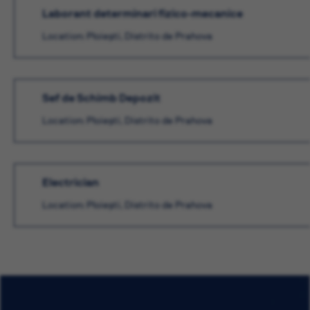
Laborant determinari fizico-mecanice
Location: Ploieşti, Distrito de Prahova
Sef de Schimb Depozit
Location: Ploieşti, Distrito de Prahova
Electrician
Location: Ploieşti, Distrito de Prahova