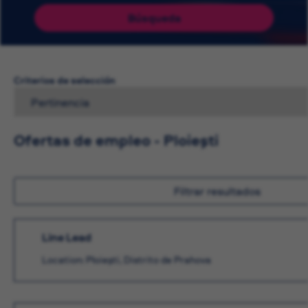
Búsqueda
Criterios de selección
Ofertas de empleo - Ploieşti
Filtrar resultados
Line Lead
Location: Ploieşti, Distrito de Prahova