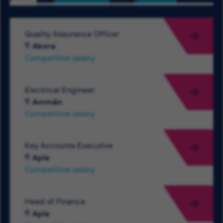
Quality Assurance Officer
Akora
Competitive salary
Electrical Engineer
Ammán
Competitive salary
Key Accounts Executive
Apia
Competitive salary
Head of Finance
Apia