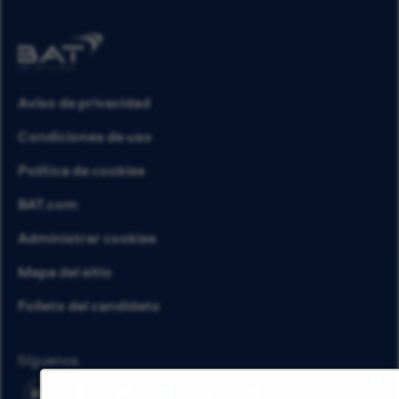
Aviso de privacidad
Condiciones de uso
Política de cookies
BAT.com
Administrar cookies
Mapa del sitio
Folleto del candidato
Síguenos