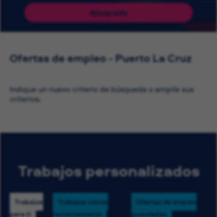
Búsqueda
Ofertas de empleo - Puerto La Cruz
Indique un nuevo criterio de búsqueda o amplíe sus
criterios.
Trabajos personalizados
Trabajos
Trabajos vistos
Ofertas de empleo
para ti
recientemente
guardadas