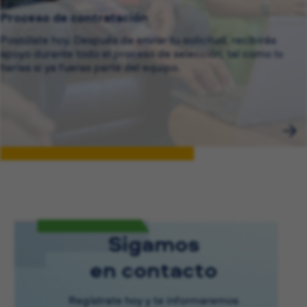
Proceso de contratación
Postúlate hoy. Después de enviar tu solicitud, recibirás
apoyo durante todo el proceso de selección, tal como lo
harías si ya fueras parte del equipo.
Sigamos
en contacto
Regístrate hoy y te informaremos