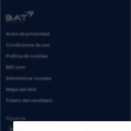
Aviso de privacidad
Condiciones de uso
Política de cookies
BAT.com
Administrar cookies
Mapa del sitio
Folleto del candidato
Síguenos