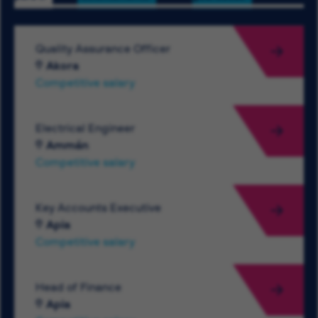
Quality Assurance Officer
Akora
Competitive salary
Electrical Engineer
Ammán
Competitive salary
Key Accounts Executive
Apia
Competitive salary
Head of Finance
Apia