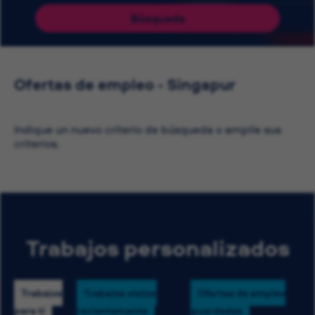
Búsqueda
Ofertas de empleo - Singapur
Indique un nuevo criterio de búsqueda o amplíe sus
criterios.
Trabajos personalizados
Trabajos
Trabajos vistos
Ofertas de empleo
para ti
recientemente
guardadas