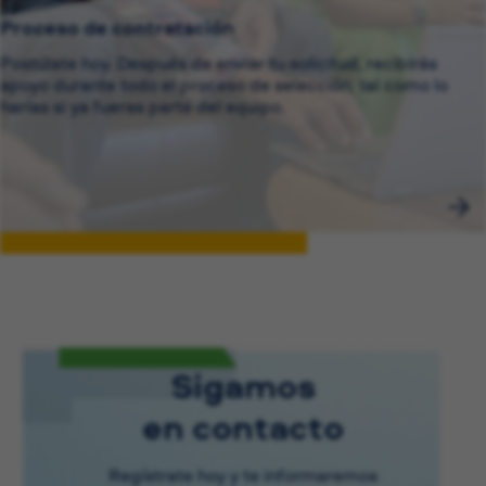
Proceso de contratación
Postúlate hoy. Después de enviar tu solicitud, recibirás
apoyo durante todo el proceso de selección, tal como lo
harías si ya fueras parte del equipo.
Sigamos
en contacto
Regístrate hoy y te informaremos