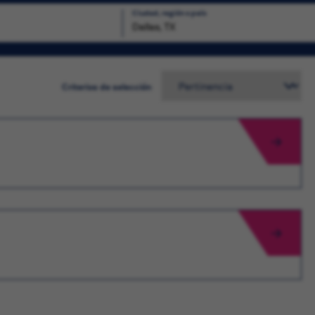
Ciudad, región o país
squeda
Criterios de selección