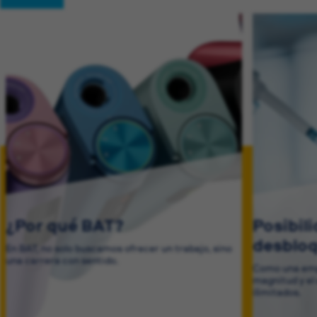
¿Por qué BAT?
Posibil
desblo
En BAT, no solo buscamos ofrecer un trabajo, sino
una carrera con sentido.
Como una emp
magnitud y el
ilimitados.