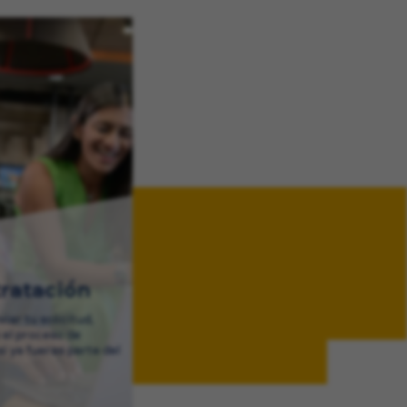
ratación
iar tu solicitud,
 el proceso de
si ya fueras parte del