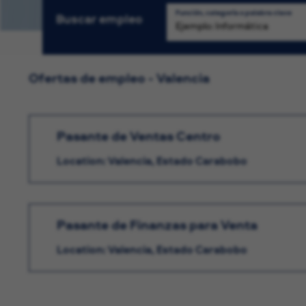
Función, categoría o palabra clave
Buscar empleo
Bú
Ofertas de empleo - Valencia
Pasante de Ventas Centro
Location: Valencia, Estado Carabobo
Pasante de Finanzas para Venta
Location: Valencia, Estado Carabobo