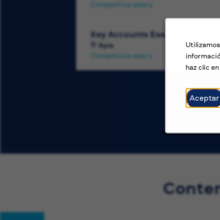
Competitive salary
Key Accounts Executive
Utilizamos
Apia
Competitive salary
informació
haz clic e
Aceptar
Conten