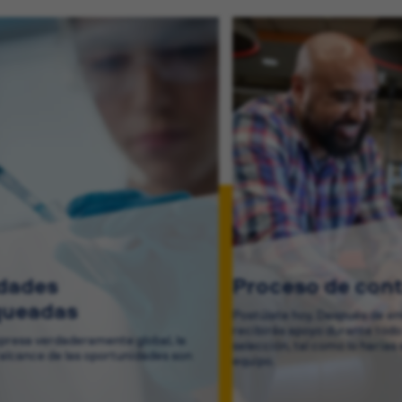
idades
Proceso de cont
queadas
Postúlate hoy. Después de env
recibirás apoyo durante todo
resa verdaderamente global, la
selección, tal como lo harías 
 alcance de las oportunidades son
equipo.