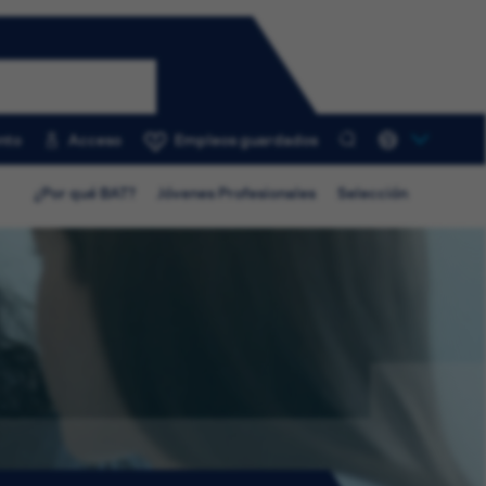
nto
Acceso
Empleos guardados
0
¿Por qué BAT?
Jóvenes Profesionales
Selección