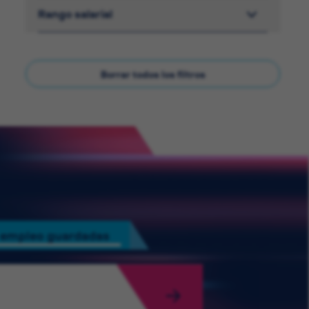
Rango salarial
Borrar todos los filtros
 empleo guardadas