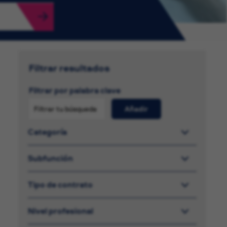
Filtrar resultados
Filtrar por palabra clave
Añadir
Categoría
Subfunción
Tipo de contrato
Nivel profesional