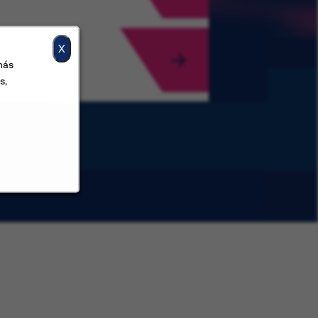
X
más
s,