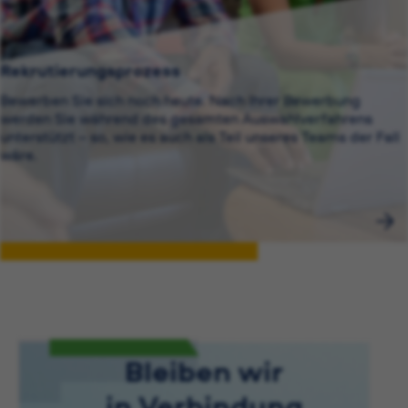
Rekrutierungsprozess
Bewerben Sie sich noch heute. Nach Ihrer Bewerbung
werden Sie während des gesamten Auswahlverfahrens
unterstützt – so, wie es auch als Teil unseres Teams der Fall
wäre.
Bleiben wir
in Verbindung