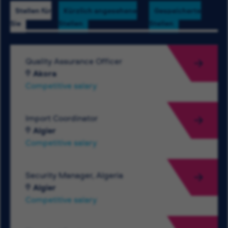
Stellen für
Kürzlich angesehene
Gespeicherte
Sie
Stellen
Stellen
Quality Assurance Officer
Akora
Competitive salary
Import Coordinator
Algier
Competitive salary
Security Manager, Algeria
Algier
Competitive salary