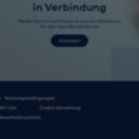
in Verbindung
Melden Sie sich noch heute an und wir informieren
Sie über neue Berufschancen
Anmelden
s
Nutzungsbedingungen
BAT.com
Cookie-Verwaltung
Bewerberbroschüre