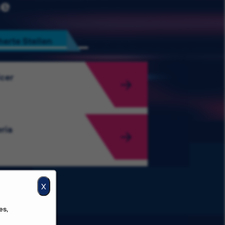
he
erte Stellen
icer
ria
X
es,