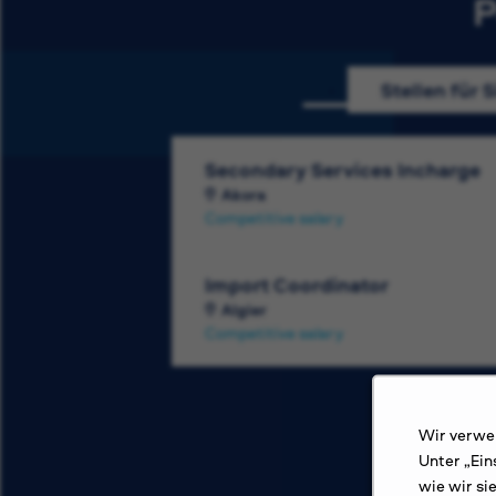
P
Stellen für S
Secondary Services Incharge
Akora
Competitive salary
Import Coordinator
Algier
Competitive salary
Wir verwen
Unter „Ein
wie wir si