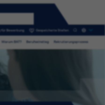
 für Bewerbung
Gespeicherte Stellen
0
Warum BAT?
Berufseinstieg
Rekrutierungsprozess