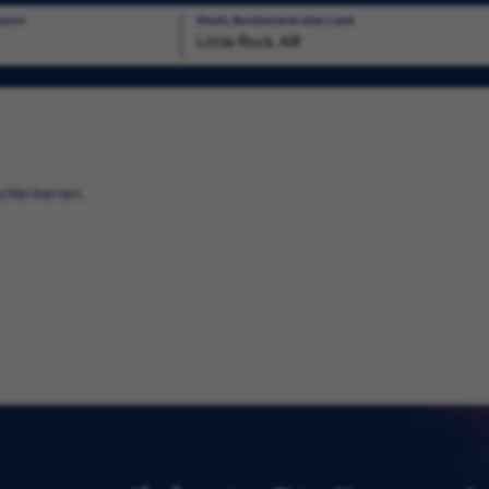
hwort
Stadt, Bundesland oder Land
uchen
chkriterien.