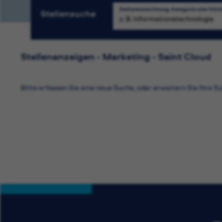
Stellenbezeichnung, Kategorie oder Stic
Stellensuche
S
Stellenanzeigen - Marketing - Saint Cloud
Bitte erfassen Sie eine neue Suche, oder erweitern Sie Ihre Su