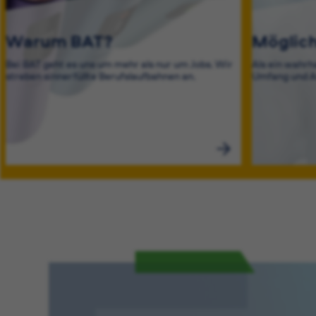
Warum BAT?
Möglich
Bei BAT geht es uns um mehr als nur um Jobs. Wir
Als ein wahrh
streben sinnerfüllte Berufslaufbahnen an.
Umfang und A