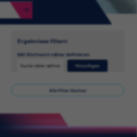
Ergebnisse filtern
Mit Stichwort näher definieren
Hinzufügen
Alle Filter löschen