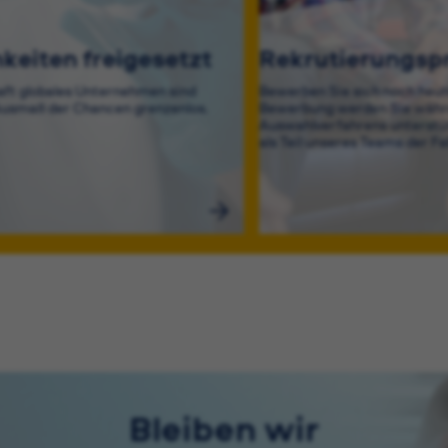
keiten freigesetzt
Rekrutierungsp
aft globales Unternehmen sind
Bewerben Sie sich noch heut
usmaß der Chancen grenzenlos.
Bewerbung werden Sie währ
Auswahlverfahrens unterstüt
als Teil unseres Teams der Fa
Bleiben wir