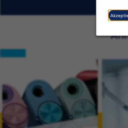
Akzepti
Ähn