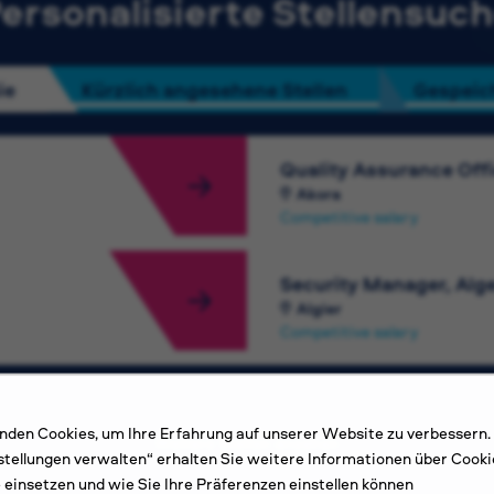
ersonalisierte Stellensuc
ie
Kürzlich angesehene Stellen
Gespeich
Quality Assurance Off
Akora
Competitive salary
Security Manager, Alge
Algier
Competitive salary
den Cookies, um Ihre Erfahrung auf unserer Website zu verbessern.
Weitere Stellen ansehen
stellungen verwalten“ erhalten Sie weitere Informationen über Cooki
e einsetzen und wie Sie Ihre Präferenzen einstellen können