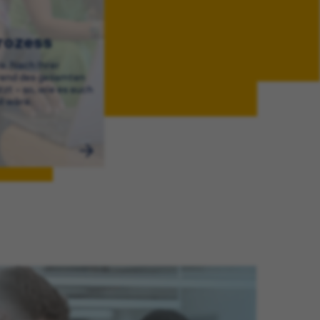
rozess
e. Nach Ihrer
end des gesamten
zt – so, wie es auch
ll wäre.