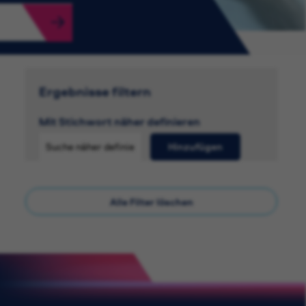
Ergebnisse filtern
Mit Stichwort näher definieren
Hinzufügen
Alle Filter löschen