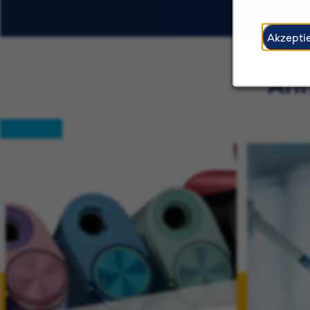
Akzepti
Ähn