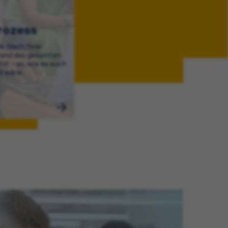
rozess
e. Nach Ihrer
end des gesamten
zt – so, wie es auch
ll wäre.