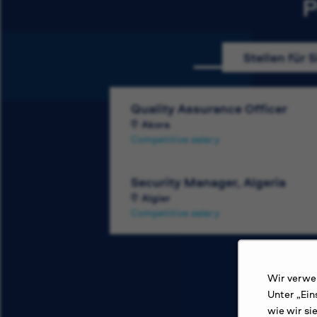
P
Stellen für S
Quality Assurance Officer
Akora
Competitive salary
Security Manager, Algeria
Algier
Competitive salary
Wir verwen
Unter „Ein
wie wir si