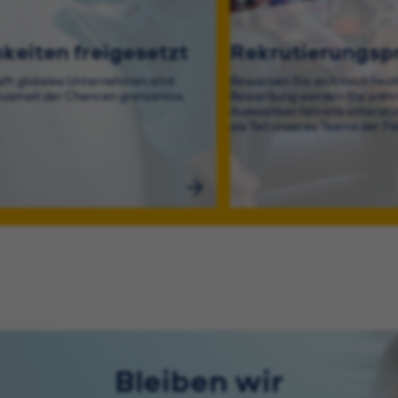
keiten freigesetzt
Rekrutierungsp
aft globales Unternehmen sind
Bewerben Sie sich noch heut
usmaß der Chancen grenzenlos.
Bewerbung werden Sie währ
Auswahlverfahrens unterstüt
als Teil unseres Teams der Fa
Bleiben wir