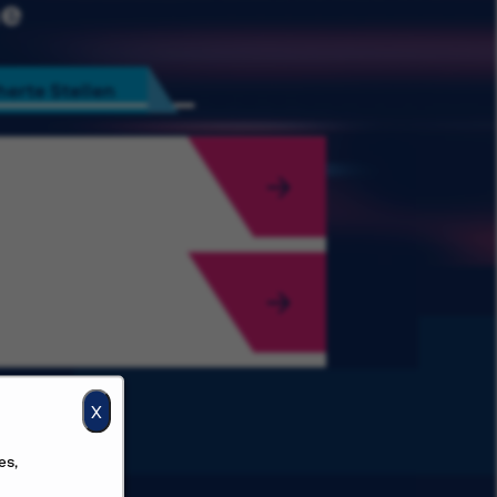
he
erte Stellen
X
es,