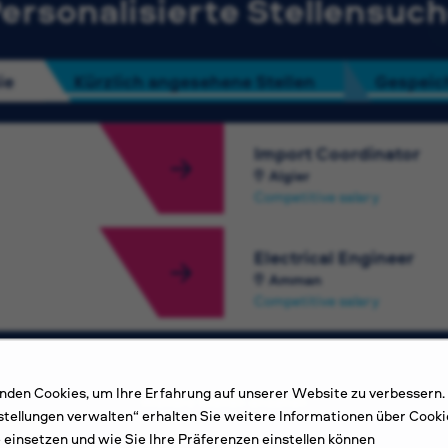
ersonalisierte Stellensuc
ie
Kürzlich angesehene Stellen
Gespeich
Import Coordinator
Algier
Competitive salary
Electrical Engineer
Amman
Competitive salary
den Cookies, um Ihre Erfahrung auf unserer Website zu verbessern.
Weitere Stellen ansehen
stellungen verwalten“ erhalten Sie weitere Informationen über Cooki
e einsetzen und wie Sie Ihre Präferenzen einstellen können