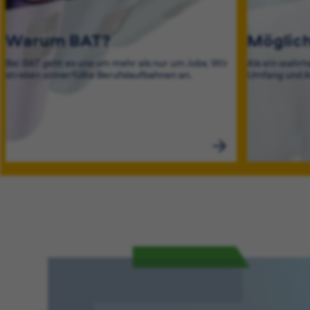
Warum BAT?
Möglich
Bei BAT geht es uns um mehr als nur um Jobs. Wir
Als ein wahrh
streben sinnerfüllte Berufslaufbahnen an.
Umfang und A