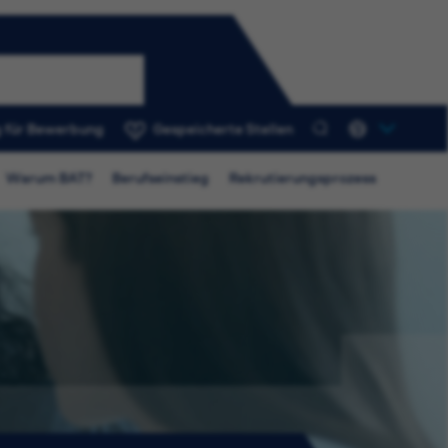
 für Bewerbung
Gespeicherte Stellen
0
Warum BAT?
Berufseinstieg
Rekrutierungsprozess