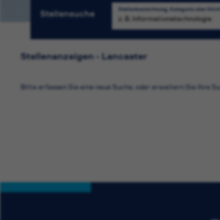
Stellenbezeichnung, Kategorie oder Stic
Stellensuche
S
Stellenanzeigen - Lancaster
Bitte erfassen Sie eine neue Suche, oder erweitern Sie Ihre Su