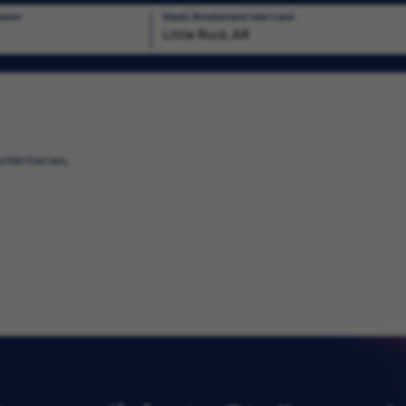
hwort
Stadt, Bundesland oder Land
uchen
chkriterien.