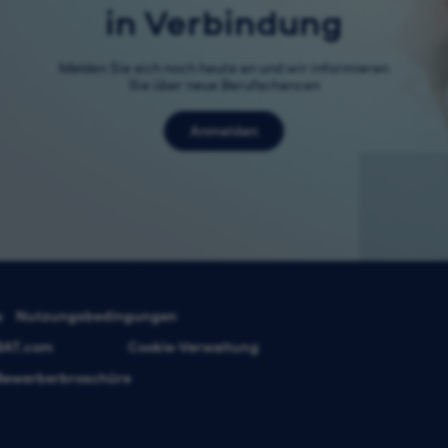
in Verbindung
Melden Sie sich noch heute an und wir informieren
Sie über neue Berufschancen
Anmelden
s
Nutzungsbedingungen
BAT.com
Cookie-Verwaltung
Bewerberbroschüre