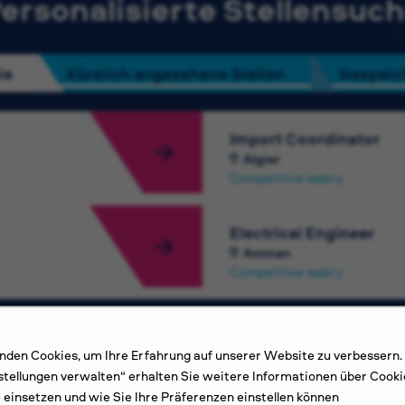
ersonalisierte Stellensuc
ie
Kürzlich angesehene Stellen
Gespeich
Import Coordinator
Algier
Competitive salary
Electrical Engineer
Amman
Competitive salary
den Cookies, um Ihre Erfahrung auf unserer Website zu verbessern.
Weitere Stellen ansehen
stellungen verwalten“ erhalten Sie weitere Informationen über Cooki
e einsetzen und wie Sie Ihre Präferenzen einstellen können