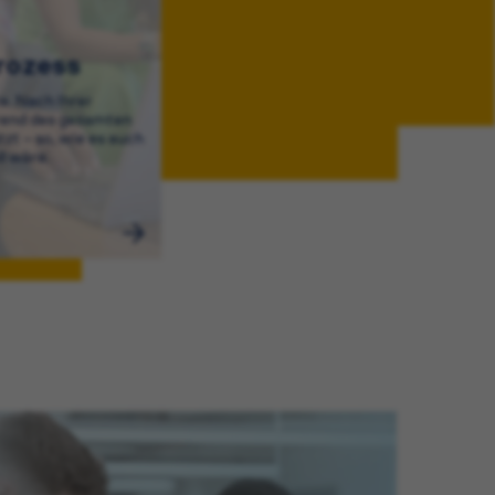
rozess
e. Nach Ihrer
end des gesamten
zt – so, wie es auch
ll wäre.