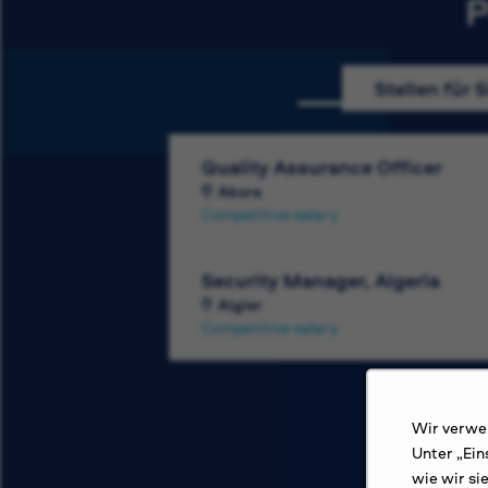
P
Stellen für S
Quality Assurance Officer
Akora
Competitive salary
Security Manager, Algeria
Algier
Competitive salary
Wir verwen
Unter „Ein
wie wir si