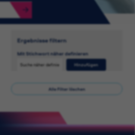
Ergebnisse filtern
Mit Stichwort näher definieren
Hinzufügen
Alle Filter löschen