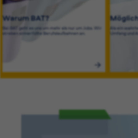
Warum BAT?
Möglich
Bei BAT geht es uns um mehr als nur um Jobs. Wir
Als ein wahrh
streben sinnerfüllte Berufslaufbahnen an.
Umfang und A