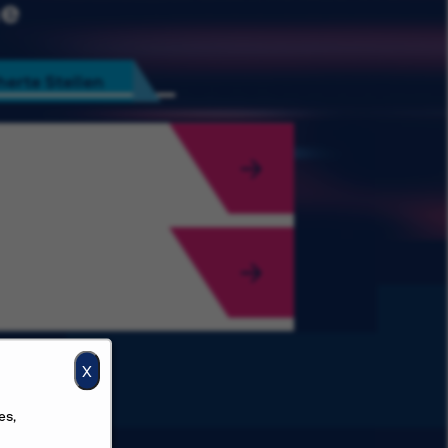
he
erte Stellen
X
es,