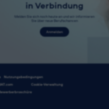
in Verbindung
Melden Sie sich noch heute an und wir informieren
Sie über neue Berufschancen
Anmelden
s
Nutzungsbedingungen
BAT.com
Cookie-Verwaltung
Bewerberbroschüre