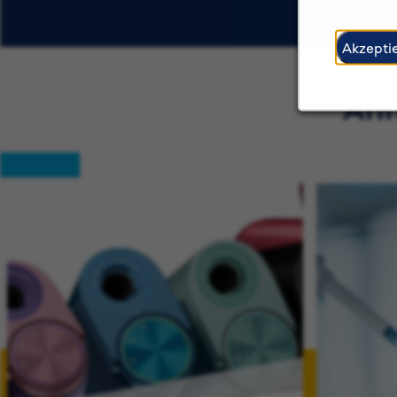
Akzepti
Ähn