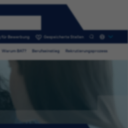
 für Bewerbung
Gespeicherte Stellen
0
Warum BAT?
Berufseinstieg
Rekrutierungsprozess