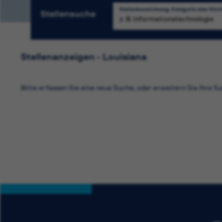
Stellenbezeichnung, Kategorie oder Stic
Stellensuche
S
Stellenanzeigen - Louisiana
Bitte erfassen Sie eine neue Suche, oder erweitern Sie Ihre Su