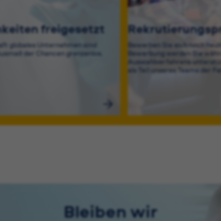
keiten freigesetzt
Rekrutierungsp
aft globales Unternehmen sind
Bewerben Sie sich noch heut
usmaß der Chancen grenzenlos.
Bewerbung werden Sie währ
Auswahlverfahrens unterstüt
als Teil unseres Teams der Fa
Bleiben wir