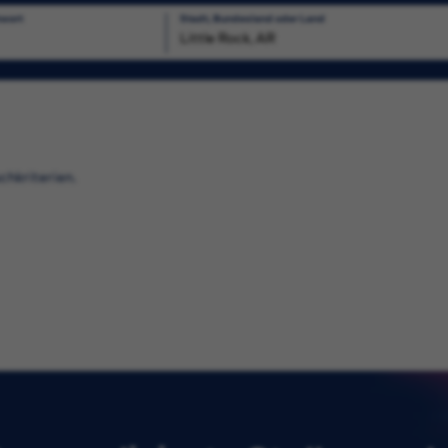
hwort
Stadt, Bundesland oder Land
uchen
chkriterien.