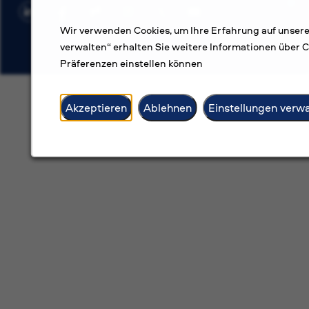
Wir verwenden Cookies, um Ihre Erfahrung auf unsere
verwalten“ erhalten Sie weitere Informationen über Co
Präferenzen einstellen können
Akzeptieren
Ablehnen
Einstellungen verw