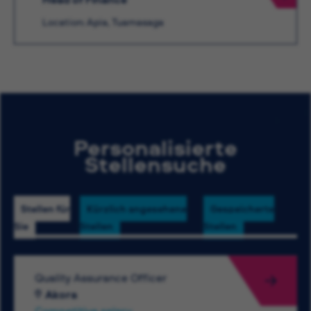
Location: Apia, Tuamasaga
Personalisierte
Stellensuche
Stellen für
Kürzlich angesehene
Gespeicherte
Sie
Stellen
Stellen
Quality Assurance Officer
Akora