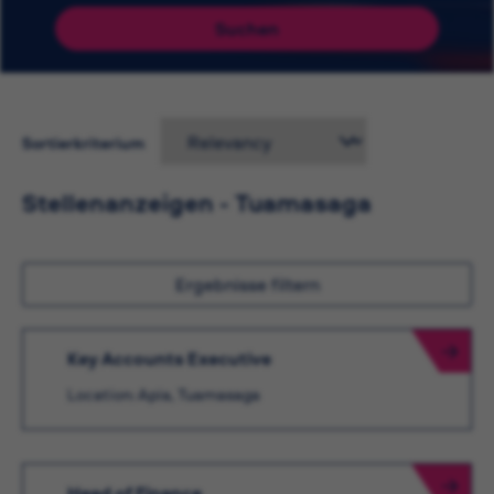
Suchen
Sortierkriterium
Stellenanzeigen - Tuamasaga
Ergebnisse filtern
Key Accounts Executive
Location: Apia, Tuamasaga
Head of Finance