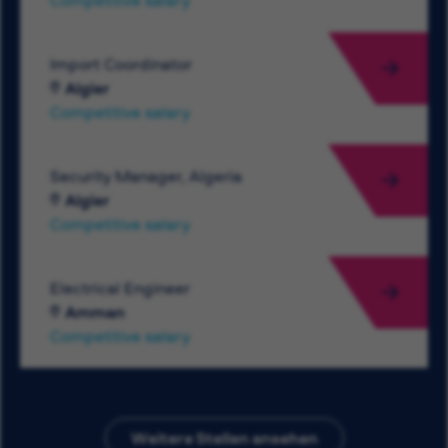
Competitive salary
Import Coordinator
Algier
Competitive salary
Security Manager, Algeria
Algier
Competitive salary
Electrical Engineer
Amman
Competitive salary
Weitere Stellen ansehen