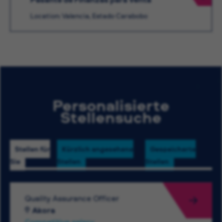
Location: Valencia, Estado Carabobo
Personalisierte
Stellensuche
Stellen für
Kürzlich angesehene
Gespeicherte
Sie
Stellen
Stellen
Quality Assurance Officer
Akora