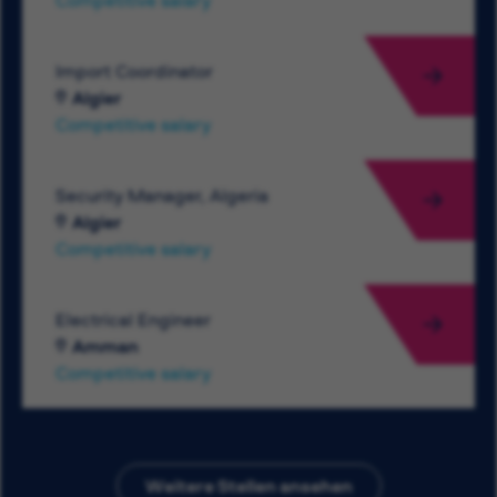
Competitive salary
Import Coordinator
Algier
Competitive salary
Security Manager, Algeria
Algier
Competitive salary
Electrical Engineer
Amman
Competitive salary
Weitere Stellen ansehen