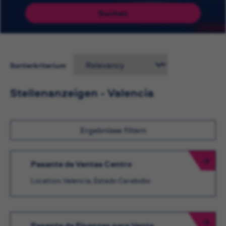
Suchen
Sortierkriterium
Stellenanzeigen - Valencia
Ergebnisse filtern
Pasante de Ventas Centro
Location: Valencia, Estado Carabobo
Pasante de Finanzas para Venta