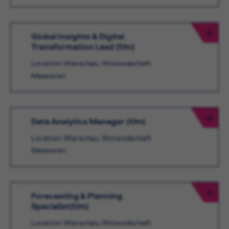
Global Insights & Digital
Transformation Lead (f/m)
Location: Warschau, Woiwodschaft
Masowien
Data Analytics Manager (f/m)
Location: Warschau, Woiwodschaft
Masowien
Forecasting & Planning
Specialist(f/m)
Location: Warschau, Woiwodschaft