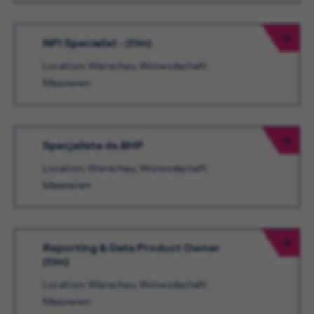
NPI Specialist - (f/m)
Location: Warschau, Woiwodschaft
Masowien
Specjalista ds.BHP
Location: Warschau, Woiwodschaft
Masowien
Reporting & Data Product Owner
(f/m)
Location: Warschau, Woiwodschaft
Masowien