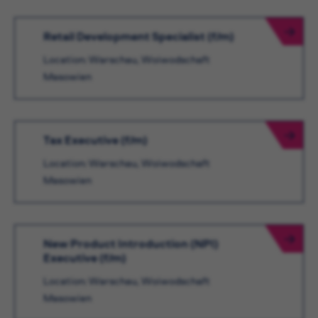
Retail Development Specialist (f/m)
Location: Warschau, Woiwodschaft
Masowien
Tax Executive (f/m)
Location: Warschau, Woiwodschaft
Masowien
New Product Introduction (NPI)
Executive (f/m)
Location: Warschau, Woiwodschaft
Masowien