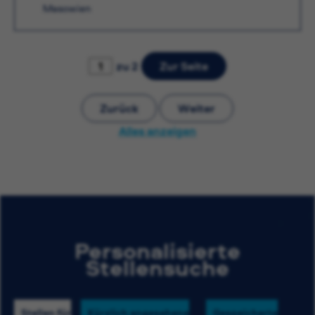
Masowien
zu 2
Zur Seite
Zurück
Weiter
Alles anzeigen
Personalisierte
Stellensuche
Stellen für
Kürzlich angesehene
Gespeicherte