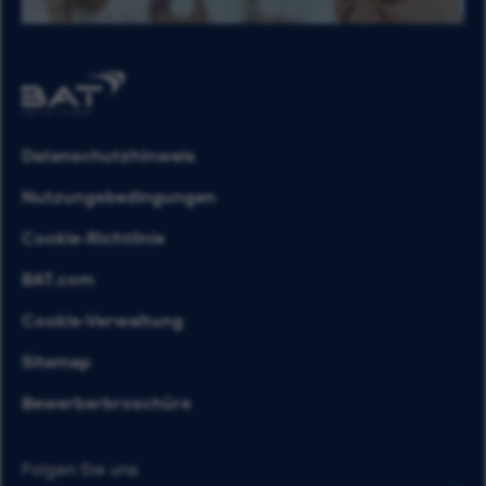
Datenschutzhinweis
Nutzungsbedingungen
Cookie-Richtlinie
BAT.com
Cookie-Verwaltung
Sitemap
Bewerberbroschüre
Folgen Sie uns