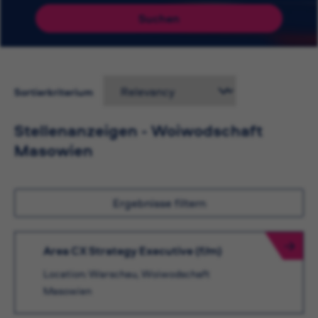
Suchen
Sortierkriterium
Stellenanzeigen - Woiwodschaft
Masowien
Ergebnisse filtern
Area CX Strategy Executive (f/m)
Location: Warschau, Woiwodschaft
Masowien