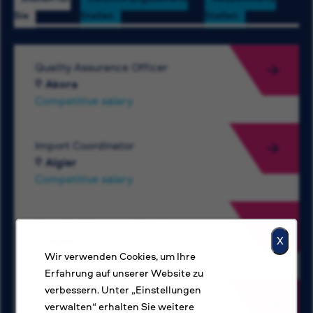
Sie
Stellen
Stellen
Quality Assurance Officer
Akora
Competitive salary
Import Coordinator
Algier
Competitive salary
Security Manager, Algeria
Algier
X
Wir verwenden Cookies, um Ihre
Competitive salary
Erfahrung auf unserer Website zu
verbessern. Unter „Einstellungen
Electrical Engineer
verwalten“ erhalten Sie weitere