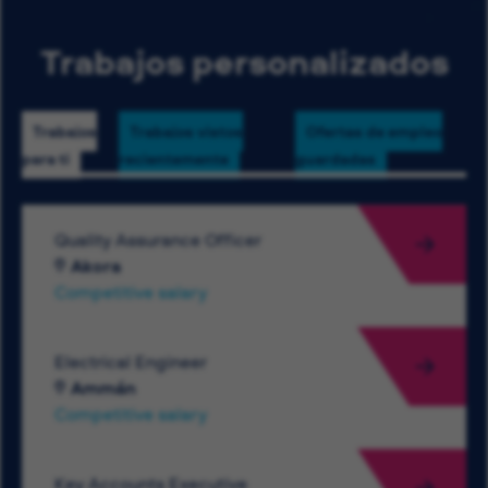
Trabajos personalizados
Trabajos
Trabajos vistos
Ofertas de empleo
para ti
recientemente
guardadas
Quality Assurance Officer
Akora
Competitive salary
Electrical Engineer
Ammán
Competitive salary
Key Accounts Executive