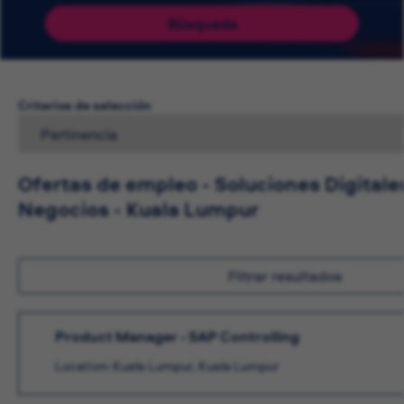
Búsqueda
Criterios de selección
Ofertas de empleo - Soluciones Digitale
Negocios - Kuala Lumpur
Filtrar resultados
Product Manager - SAP Controlling
Location: Kuala Lumpur, Kuala Lumpur