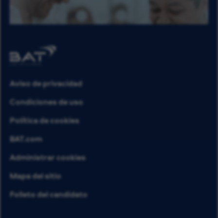
Aviso de privacidad
Condiciones de uso
Política de cookies
BAT.com
Administrar cookies
Mapa del sitio
Folleto del candidato