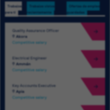
Trabajos
Trabajos vistos
Ofertas de empleo
para ti
recientemente
guardadas
Quality Assurance Officer
Akora
Competitive salary
Electrical Engineer
Ammán
Competitive salary
Key Accounts Executive
Apia
Competitive salary