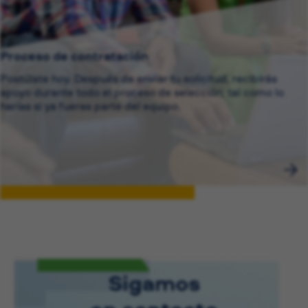
Proceso de contratación
Postúlate hoy. Después de enviar tu solicitud, recibirás
apoyo durante todo el proceso de selección, tal como lo
harías si ya fueras parte del equipo.
Sigamos