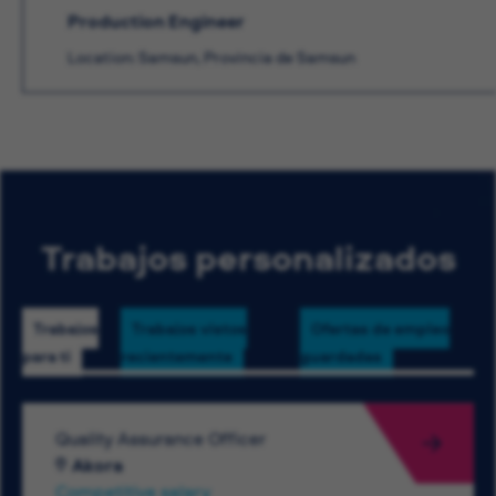
Production Engineer
Location: Samsun, Provincia de Samsun
Trabajos personalizados
Trabajos
Trabajos vistos
Ofertas de empleo
para ti
recientemente
guardadas
Quality Assurance Officer
Akora
Competitive salary