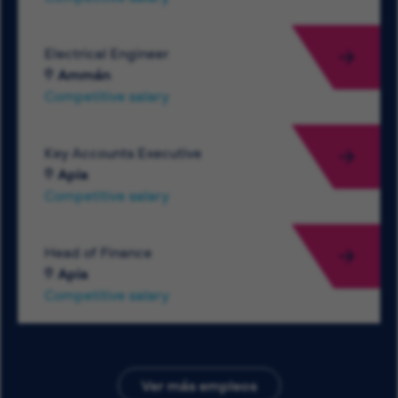
Electrical Engineer
Ammán
Competitive salary
Key Accounts Executive
Apia
Competitive salary
Head of Finance
Apia
Competitive salary
Ver más empleos