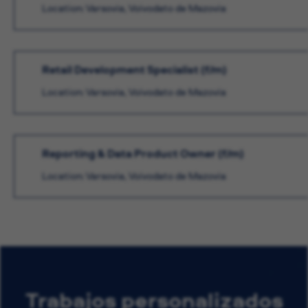
Location: Varsovia, Voivodato de Mazovia
Retail Development Specialist (f/m)
Location: Varsovia, Voivodato de Mazovia
Reporting & Data Product Owner (f/m)
Location: Varsovia, Voivodato de Mazovia
Trabajos personalizados