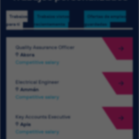
Trabajos
Trabajos vistos
Ofertas de empleo
para ti
recientemente
guardadas
Quality Assurance Officer
Akora
Competitive salary
Electrical Engineer
Ammán
Competitive salary
Key Accounts Executive
Apia
Competitive salary