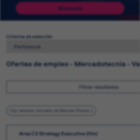
Búsqueda
Criterios de selección
Ofertas de empleo - Mercadotecnia - Va
Filtrar resultados
City: Varsovia, Voivodato de Mazovia, Polonia
Area CX Strategy Executive (f/m)