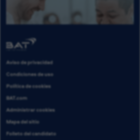
Aviso de privacidad
Condiciones de uso
Política de cookies
BAT.com
Administrar cookies
Mapa del sitio
Folleto del candidato