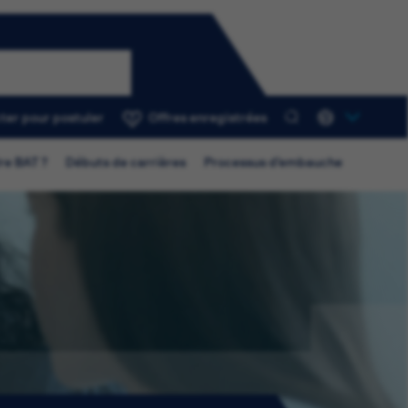
ter pour postuler
Offres enregistrées
0
re BAT ?
Débuts de carrières
Processus d’embauche