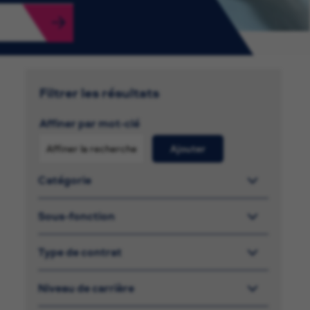
Filtrer les résultats
Affiner par mot-clé
Ajouter
Catégorie
Sous-fonction
Type de contrat
Niveau de carrière