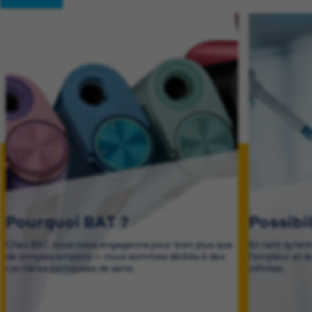
Pourquoi BAT ?
Possibi
Chez BAT, nous nous engageons pour bien plus que
En tant qu'en
de simples emplois — nous sommes dédiés à des
l'ampleur et l
carrières porteuses de sens.
infinies.