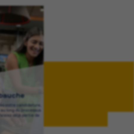
mbauche
rès votre candidature,
au long du processus
aisiez déjà partie de