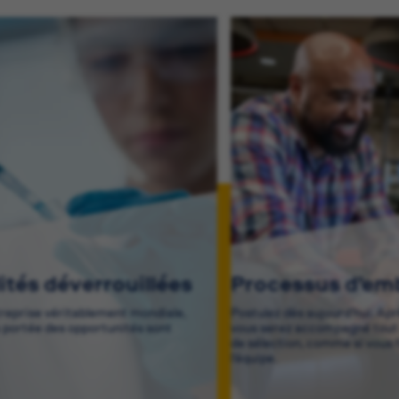
lités déverrouillées
Processus d’e
treprise véritablement mondiale,
Postulez dès aujourd’hui. Ap
a portée des opportunités sont
vous serez accompagné tout 
de sélection, comme si vous f
l’équipe.