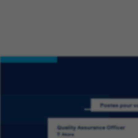
Postes pour v
Quality Assurance Officer
Akora