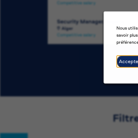
Competitive salary
Security Manager, Algeria
Nous utili
Alger
Competitive salary
savoir plus
préférence
Accepte
Filtr