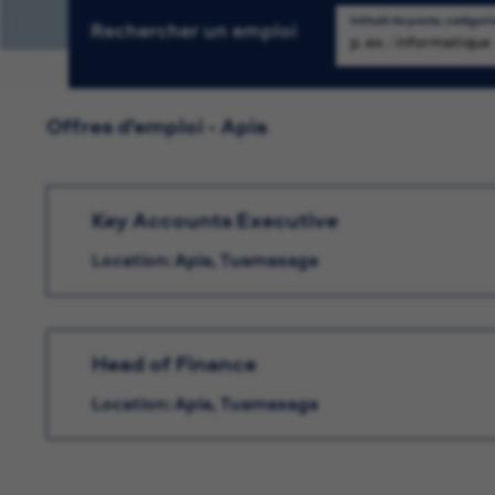
Intitulé de poste, catégori
Rechercher un emploi
Re
Offres d'emploi - Apia
Key Accounts Executive
Location: Apia, Tuamasaga
Head of Finance
Location: Apia, Tuamasaga