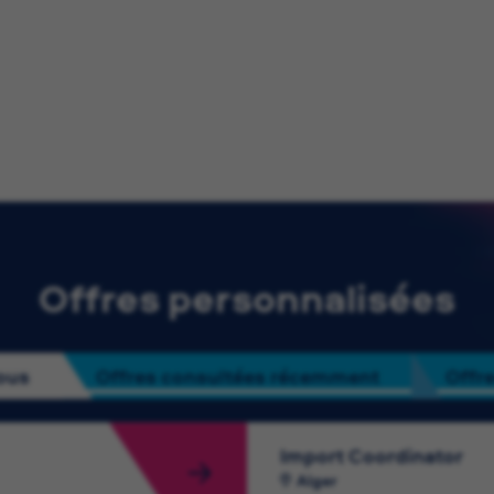
Offres personnalisées
ous
Offres consultées récemment
Offre
Import Coordinator
Alger