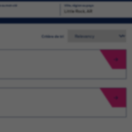
e ou mot-clé
Ville, région ou pays
chercher
Critère de tri