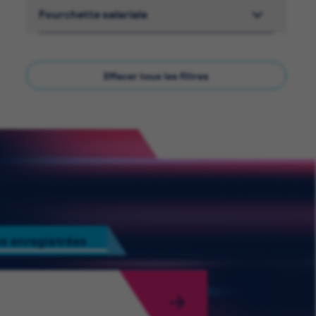
Fourchette salariale
Effacer tous les filtres
s enregistrées