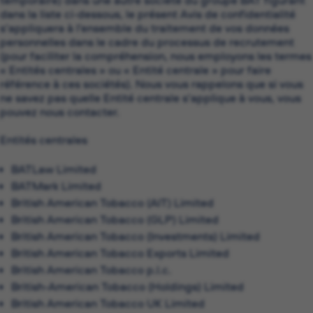
temporaire) dans une autre société du groupe BAT figurant
dans la liste ci-dessous, le présent Avis de confidentialité
s’appliquera à l’ensemble du traitement de vos données
personnelles dans le cadre du processus de recrutement
(pour faciliter la compréhension, nous employons les termes
« Entités centrales » ou « Entité centrale » pour faire
référence à ces sociétés). Nous vous rappelons que si vous
ne savez pas quelle Entité centrale s’applique à vous, vous
pouvez nous contacter.
Entités centrales
BATLaw Limited
BATMark Limited
British American Tobacco (AIT) Limited
British American Tobacco (GLP) Limited
British American Tobacco (Investments) Limited
British American Tobacco Exports Limited
British American Tobacco p.l.c.
British-American Tobacco (Holdings) Limited
British American Tobacco UK Limited