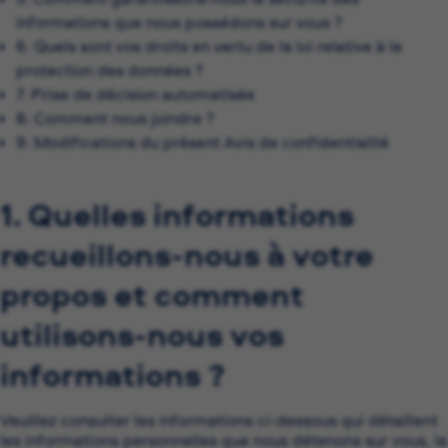
informations que nous possédons sur vous ?
6. Quels sont vos droits en vertu de la loi relative à la
protection des données ?
7. Prise de décision automatisée
8. Comment nous joindre ?
9. Modifications du présent Avis de confidentialité
1. Quelles informations
recueillons-nous à votre
propos et comment
utilisons-nous vos
informations ?
Veuillez consulter les informations ci-dessous qui détaillent
les informations personnelles que nous détenons sur vous, la