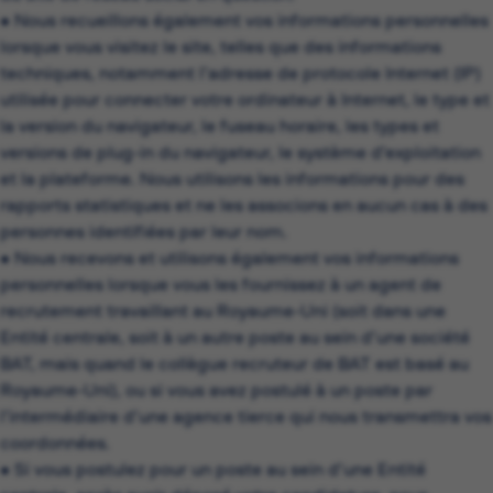
• Nous recueillons également vos informations personnelles
lorsque vous visitez le site, telles que des informations
techniques, notamment l’adresse de protocole Internet (IP)
utilisée pour connecter votre ordinateur à Internet, le type et
la version du navigateur, le fuseau horaire, les types et
versions de plug-in du navigateur, le système d’exploitation
et la plateforme. Nous utilisons les informations pour des
rapports statistiques et ne les associons en aucun cas à des
personnes identifiées par leur nom.
• Nous recevons et utilisons également vos informations
personnelles lorsque vous les fournissez à un agent de
recrutement travaillant au Royaume-Uni (soit dans une
Entité centrale, soit à un autre poste au sein d’une société
BAT, mais quand le collègue recruteur de BAT est basé au
Royaume-Uni), ou si vous avez postulé à un poste par
l’intermédiaire d’une agence tierce qui nous transmettra vos
coordonnées.
• Si vous postulez pour un poste au sein d’une Entité