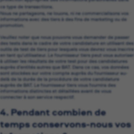
ce type de transactions.
Nous ne partageons, ne louons, ni ne commercialisons vos
informations avec des tiers à des fins de marketing ou de
promotion.
Veuillez noter que nous pouvons vous demander de passer
des tests dans le cadre de votre candidature en utilisant des
outils de test de tiers pour lesquels vous devrez vous inscrire
en tant qu’utilisateur. Le fournisseur tiers peut vous autoriser
à utiliser les résultats de votre test pour des candidatures
auprès d’entités autres que BAT. Dans ce cas, vos données
sont stockées sur votre compte auprès du fournisseur au-
delà de la durée de la procédure de votre candidature
auprès de BAT. Le fournisseur tiers vous fournira des
informations distinctes et détaillées avant de vous
connecter à son service respectif.
4. Pendant combien de
temps conservons-nous vos