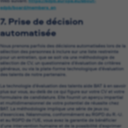
Web suivant:
https://edpb.europa.eu/about-
edpb/board/members_en
7. Prise de décision
automatisée
Nous prenons parfois des décisions automatisées lors de la
sélection des personnes à inclure sur une liste restreinte
pour un entretien, que se soit via une méthodologie de
sélection de CV, un questionnaire d’évaluation de critères
généraux, ou via la plate-forme technologique d’évaluation
des talents de notre partenaire.
La technologie d’évaluation des talents aide BAT à en savoir
plus sur vous, au-delà de ce qui figure sur votre CV et votre
formulaire de candidature. Elle fournit un aperçu impartial
et multidimensionnel de votre potentiel de réussite chez
BAT. La méthodologie implique une série de jeux ou
d’exercices. Néanmoins, conformément au RGPD du R.-U.
et au RGPD de l’UE, vous avez la garantie de bénéficier
d’une intervention humaine et de la possibilité d’exprimer