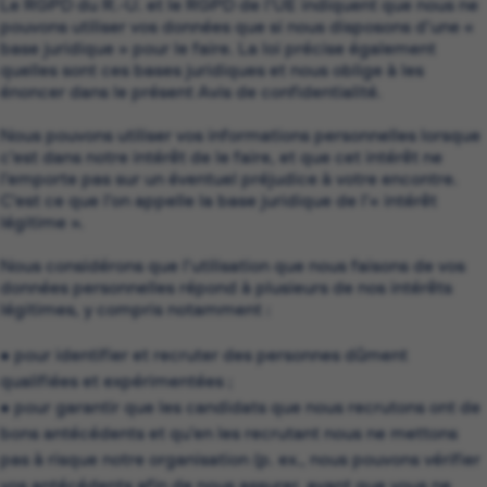
Le RGPD du R.-U. et le RGPD de l’UE indiquent que nous ne
pouvons utiliser vos données que si nous disposons d’une «
base juridique » pour le faire. La loi précise également
quelles sont ces bases juridiques et nous oblige à les
énoncer dans le présent Avis de confidentialité.
Nous pouvons utiliser vos informations personnelles lorsque
c’est dans notre intérêt de le faire, et que cet intérêt ne
l’emporte pas sur un éventuel préjudice à votre encontre.
C’est ce que l’on appelle la base juridique de l’« intérêt
légitime ».
Nous considérons que l’utilisation que nous faisons de vos
données personnelles répond à plusieurs de nos intérêts
légitimes, y compris notamment :
• pour identifier et recruter des personnes dûment
qualifiées et expérimentées ;
• pour garantir que les candidats que nous recrutons ont de
bons antécédents et qu’en les recrutant nous ne mettons
pas à risque notre organisation (p. ex., nous pouvons vérifier
vos antécédents afin de nous assurer, avant que vous ne