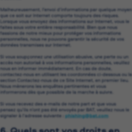
Malheureusement, l’envoi d’informations par quelque moyen
que ce soit sur Internet comporte toujours des risques.
Lorsque vous envoyez des informations sur Internet, vous le
faites sous votre entière responsabilité. Bien que nous
fassions de notre mieux pour protéger vos informations
personnelles, nous ne pouvons garantir la sécurité de vos
données transmises sur Internet.
Si vous soupçonnez une utilisation abusive, une perte ou un
accès non autorisé à vos informations personnelles, veuillez
nous en informer immédiatement. En cas de doute,
contactez-nous en utilisant les coordonnées ci-dessous ou la
section Contactez-nous de ce Site Internet, en premier lieu.
Nous mènerons les enquêtes pertinentes et vous
informerons dès que possible de la marche à suivre.
Si vous recevez des e-mails de notre part et que vous
pensez qu’ils n’ont pas été envoyés par BAT, veuillez nous le
signaler à l’adresse suivante :
phishing@bat.com
6. Quels sont vos droits en