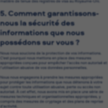
matière de tenue des registres de visa au Royaume-Uni.
5. Comment garantissons-
nous la sécurité des
informations que nous
possédons sur vous ?
Nous nous soucions de la protection de vos informations.
C’est pourquoi nous mettons en place des mesures
appropriées conçues pour empêcher l’accès non autorisé et
l’utilisation abusive de vos données personnelles.
Nous nous engageons à prendre les mesures appropriées
pour protéger les informations que nous détenons à votre
sujet contre toute utilisation abusive, perte ou accès non
autorisé. À cet effet, nous avons mis en place une série de
mesures techniques et organisationnelles appropriées, y
compris des mesures de cryptage et des plans de reprise
d’activité.