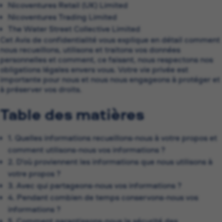
Nicoventures Retail (UK) Limited
Nicoventures Trading Limited
The Water Street Collective Limited
Cet Avis de confidentialité vous explique en détail comment
nous recueillons, utilisons et traitons vos données
personnelles et comment, ce faisant, nous respectons nos
obligations légales envers vous. Votre vie privée est
importante pour nous et nous nous engageons à protéger et
à préserver vos droits.
Table des matières
1. Quelles informations recueillons-nous à votre propos et
comment utilisons-nous vos informations ?
2. D’où proviennent les informations que nous utilisons à
votre propos ?
3. Avec qui partageons-nous vos informations ?
4. Pendant combien de temps conservons-nous vos
informations ?
5. Comment garantissons-nous la sécurité des