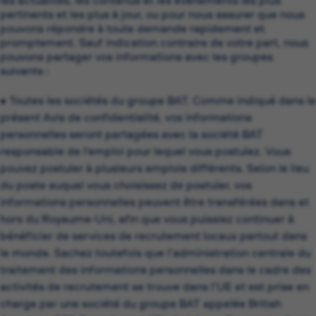
les actualités, les contenus et les événements les plus
pertinents et les plus à jour, ou pour nous assurer que nous
pouvons répondre à toute demande rapidement et
promptement. Sauf indication contraire de votre part, nous
pouvons partager vos informations avec les groupes
suivants :
• Toutes les sociétés du groupe BAT. Comme indiqué dans le
présent Avis de confidentialité, vos informations
personnelles seront partagées avec la société BAT
responsable de l’emploi pour lequel vous postulez. Vous
pouvez postuler à plusieurs emplois différents. Selon le lieu
du poste auquel vous choisissez de postuler, vos
informations personnelles peuvent être transférées dans et
hors du Royaume-Uni, afin que vous puissiez continuer à
bénéficier de services de recrutement locaux partout dans
le monde. Sachez toutefois que l’administration centrale du
traitement des informations personnelles dans le cadre des
activités de recrutement se trouve dans l’UE et est prise en
charge par une société du groupe BAT appelée British