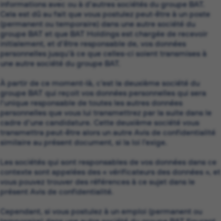
informations avec ou à d’autres sociétés du groupe BAT.
Cela est dû au fait que vous postulez peut-être à un poste
(permanent ou temporaire) dans une autre société du
groupe BAT et que BAT Holdings est chargée de recevoir
initialement, et d’être responsable de, vos données
personnelles jusqu’à ce que celles-ci soient transmises à
une autre société du groupe BAT.
À partir de ce moment-là, c’est la deuxième société du
groupe BAT qui reçoit vos données personnelles qui sera
l’unique responsable de toutes les autres données
personnelles que vous lui transmettrez par la suite dans le
cadre d’une candidature. Cette deuxième société vous
transmettra peut-être alors un autre Avis de confidentialité
similaire au présent document, si la loi l’exige.
Les sociétés qui sont responsables de vos données dans ce
contexte sont appelées des « vérificateurs des données », et
vous pouvez trouver des références à ce sujet dans le
présent Avis de confidentialité.
Cependant, si vous postulez à un emploi (permanent ou