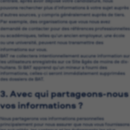
centrale, après avoir déposé votre candidature, nous
pouvons rechercher plus d’informations à votre sujet auprès
d’autres sources, y compris généralement auprès de tiers.
Par exemple, des organisations que vous nous avez
demandé de contacter pour des références professionnelles
ou académiques, telles qu’un ancien employeur, une école
ou une université, peuvent nous transmettre des
informations sur vous.
BAT ne collectera intentionnellement aucune information sur
les utilisateurs enregistrés sur ce Site âgés de moins de dix-
huitans. Si BAT apprend qu’un mineur a fourni des
informations, celles-ci seront immédiatement supprimées
des dossiers de BAT.
3. Avec qui partageons-nous
vos informations ?
Nous partagerons vos informations personnelles
principalement pour nous assurer que nous vous fournissons