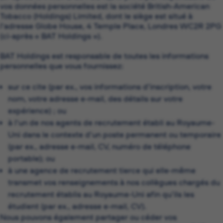
vos données personnelles est la société British-American
Tobacco (Holdings) Limited, dont le siège est situé à
l’adresse Globe House, 4 Temple Place, Londres WC2R 2PG
(ci-après « BAT Holdings »).
BAT Holdings est responsable de toutes les informations
personnelles que vous fournissez:
sur ce cite (par ex., vos informations d’inscription, votre
nom, votre adresse e-mail, des détails sur votre
expérience) ; ou
à l’un de nos agents de recrutement établi au Royaume-
Uni dans le contexte d’un poste permanent ou temporaire
(par ex., adresse e-mail, CV, numéro de téléphone
portable); ou
à une agence de recrutement tierce qui elle-même
transmet vos renseignements à nos collègues chargés du
recrutement établis au Royaume-Uni afin qu’ils les
étudient (par ex., adresse e-mail, CV).
Nous pouvons également partager ou céder vos