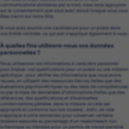
communications similaires par e-mail, nous nous appuyons
sur le consentement que vous avez donné lorsque vous vous
êtes inscrit sur notre Site.
Si vous avez soumis une candidature pour un poste dans
une Entité centrale, ce qui suit s’applique également à vous :
À quelles fins utilisons-nous vos données
personnelles ?
Nous utiliserons vos informations à caractère personnel
pour évaluer vos qualifications pour un poste ou une mission
spécifique ; pour vérifier les informations que nous avons
reçues, en utilisant des ressources tierces (telles que des
évaluations psychométriques ou des tests de compétences)
ou par le biais de demandes d’informations (telles que des
références, des qualifications et d’éventuelles
condamnations pénales, dans la mesure où cela est
approprié et conforme aux lois locales) ; enfin, (si cela
s’applique à votre demande) pour conserver certains
dossiers associés au parrainage d’un ressortissant non
britannique ou irlandais pour un permis de travail parrainé