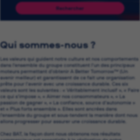
Rechercher
Qui sommes-nous ?
Les valeurs qui guident notre culture et nos comportements
dans l’ensemble du groupe constituent l’un des principaux
moteurs permettant d’obtenir A Better Tomorrow™ (Un
avenir meilleur) et garantissent de ce fait une organisation
prête pour l’avenir avec une croissance durable. Ces six
valeurs sont les suivantes : « Véritablement inclusif », « Faire
ce qui s’impose », « Aimer nos consommateurs », « La
passion de gagner », « La confiance, source d’autonomie »
et « Plus forts ensemble ». Elles sont ancrées dans
l’ensemble du groupe et sous-tendent la manière dont nous
allons progresser pour assurer une croissance durable.
Chez BAT, la façon dont nous obtenons nos résultats