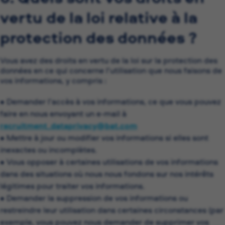
vertu de la loi relative à la
protection des données ?
Vous avez des droits en vertu de la loi sur la protection des
données en ce qui concerne l’utilisation que nous faisons de
vos informations, y compris :
• Demander l’accès à vos informations, ce que vous pouvez
faire en nous envoyant un e-mail à
recruitment_dataprivacy@bat.com
(ouvre dans une nouvell
• Mettre à jour ou modifier vos informations si elles sont
inexactes ou incomplètes.
• Vous opposer à certaines utilisations de vos informations
dans des situations où nous nous fondons sur nos intérêts
légitimes pour traiter vos informations.
• Demander la suppression de vos informations ou
restreindre leur utilisation dans certaines circonstances (par
exemple, vous pouvez nous demander de supprimer vos