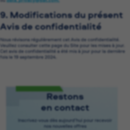
ou
data_privacy@bat.com.
(ouvre dans une nouvelle fenêtre
9. Modifications du présent
Avis de confidentialité
Nous révisons régulièrement cet Avis de confidentialité.
Veuillez consulter cette page du Site pour les mises à jour.
Cet avis de confidentialité a été mis à jour pour la dernière
fois le 19 septembre 2024.
Restons
en contact
Inscrivez-vous dès aujourd’hui pour recevoir
nos nouvelles offres