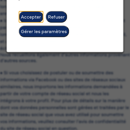
lorsque vous vous inscrivez pour devenir utilisateur
enregistré) ;
Accepter
Refuser
• lorsque vous nous contactez directement, généralement
par téléphone, e-mail ou via les réseaux sociaux ; et/ou
Gérer les paramètres
lorsque nous vous contactons, par téléphone ou par e-mail,
et que vous nous fournissez des informations durant cet
échange.
Nous recueillons également d’autres informations provenant
d’autres sources.
• Si vous choisissez de postuler ou de soumettre des
informations via Facebook ou des sites de réseaux sociaux
similaires, nous importons les informations demandées à
partir de votre compte de réseau social et nous les
intégrons à votre profil. Pour plus de détails sur la manière
dont vos données personnelles sont gérées et traitées par le
site de réseau social que vous avez utilisé pour soumettre
vos informations, veuillez consulter l’avis de confidentialité
du site de réseau social en question.