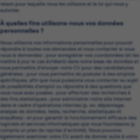
raison pour laquelle nous les utilisons et la loi qui nous y
autorise.
À quelles fins utilisons-nous vos données
personnelles ?
Nous utilisons vos informations personnelles pour pouvoir
répondre à toutes vos demandes et vous contacter si vous
nous le demandez ; pour enregistrer vos coordonnées (et les
mettre à jour le cas échéant) dans notre base de données et
vous permettre d’envoyer votre CV pour des candidatures
générales ; pour vous permettre de postuler à des emplois
spécifiques, afin que nous puissions vous contacter au sujet
de possibilités d’emploi ou répondre à des questions que
vous nous avez posées ; pour effectuer des recherches à
des fins statistiques ; pour administrer notre site Internet
dans le cadre d’opérations internes (p. ex. dépannage,
analyse de données, tests, recherche, statistiques et
enquêtes) ; et pour garantir le fonctionnement efficace des
logiciels et services informatiques que nous fournissons (y
compris un plan de reprise d’activité). Nous pouvons
également examiner votre CV avant de donner suite à votre