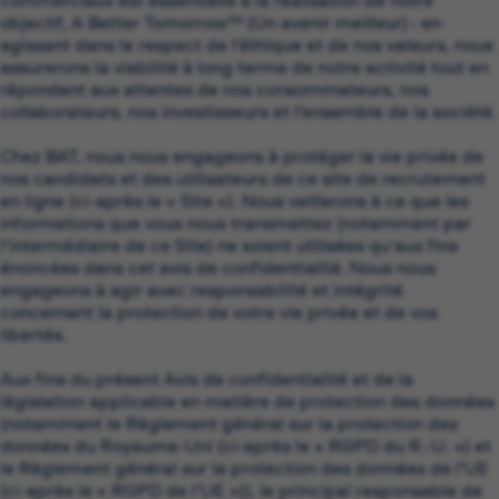
commerciaux est essentielle à la réalisation de notre
objectif, A Better Tomorrow™ (Un avenir meilleur) : en
agissant dans le respect de l’éthique et de nos valeurs, nous
assurerons la viabilité à long terme de notre activité tout en
répondant aux attentes de nos consommateurs, nos
collaborateurs, nos investisseurs et l’ensemble de la société.
Chez BAT, nous nous engageons à protéger la vie privée de
nos candidats et des utilisateurs de ce site de recrutement
en ligne (ci-après le « Site »). Nous veillerons à ce que les
informations que vous nous transmettez (notamment par
l’intermédiaire de ce Site) ne soient utilisées qu’aux fins
énoncées dans cet avis de confidentialité. Nous nous
engageons à agir avec responsabilité et intégrité
concernant la protection de votre vie privée et de vos
libertés.
Aux fins du présent Avis de confidentialité et de la
législation applicable en matière de protection des données
(notamment le Règlement général sur la protection des
données du Royaume-Uni (ci-après le « RGPD du R.-U. ») et
le Règlement général sur la protection des données de l’UE
(ci-après le « RGPD de l’UE »)), le principal responsable de