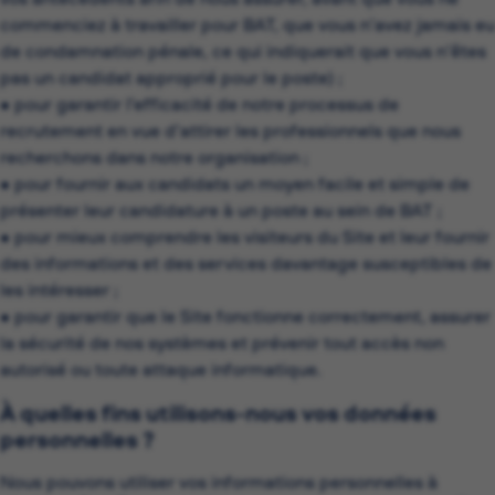
commenciez à travailler pour BAT, que vous n’avez jamais eu
de condamnation pénale, ce qui indiquerait que vous n’êtes
pas un candidat approprié pour le poste) ;
• pour garantir l’efficacité de notre processus de
recrutement en vue d’attirer les professionnels que nous
recherchons dans notre organisation ;
• pour fournir aux candidats un moyen facile et simple de
présenter leur candidature à un poste au sein de BAT ;
• pour mieux comprendre les visiteurs du Site et leur fournir
des informations et des services davantage susceptibles de
les intéresser ;
• pour garantir que le Site fonctionne correctement, assurer
la sécurité de nos systèmes et prévenir tout accès non
autorisé ou toute attaque informatique.
À quelles fins utilisons-nous vos données
personnelles ?
Nous pouvons utiliser vos informations personnelles à