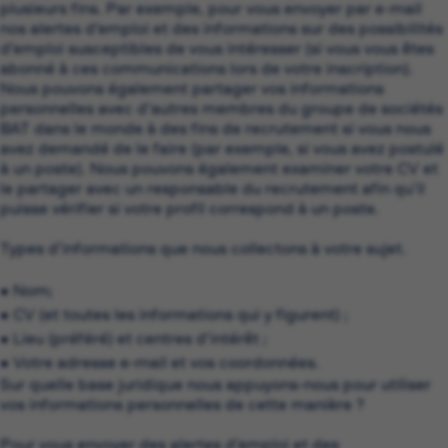
plusieurs fins. Par exemple, pour vous envoyer par e-mail
nos alertes d’emploi et des informations sur des possibilités
d’emploi susceptibles de vous intéresser (si vous vous êtes
abonné à ces communications lors de votre inscription).
Nous pouvons également partager vos informations
personnelles avec d’autres membres du groupe de sociétés
BAT dans le monde à des fins de recrutement si vous nous
avez demandé de le faire (par exemple, si vous avez postulé
à un poste). Nous pouvons également examiner votre CV et
le partager avec un responsable du recrutement afin qu’il
puisse vérifier si votre profil correspond à un poste.
Types d’informations que nous collectons à votre sujet.
• Nom;
• CV (et toutes les informations qui y figurent) ;
• Lieu (préféré) et centres d’intérêt ;
• Votre adresse e-mail et vos coordonnées.
Sur quelle base juridique nous appuyons-nous pour utiliser
vos informations personnelles de cette manière ?
Pour vous envoyer des alertes d’emploi et des