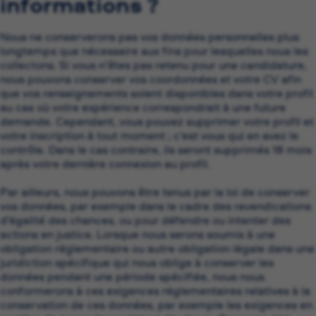
informations ?
Nous ne conserverons pas vos données personnelles plus
longtemps que nécessaire aux fins pour lesquelles nous les
collectons. Si vous n’êtes pas retenu pour une candidature,
nous pouvons conserver vos coordonnées et votre CV afin
que vos renseignements soient disponibles dans votre profil
au cas où votre expérience correspondrait à une future
demande. Cependant, vous pouvez supprimer votre profil et
votre inscription à tout moment ; c’est vous qui en avez le
contrôle. Dans le cas contraire, ils seront supprimés 18 mois
après votre dernière connexion au profil.
Par ailleurs, nous pouvons être tenus par la loi de conserver
vos données, par exemple dans le cadre des revendications
d’égalité des chances, ou pour défendre ou intenter des
actions en justice. Lorsque nous serons soumis à une
obligation réglementaire ou autre obligation légale dans une
juridiction spécifique qui nous oblige à conserver les
données pendant une période spécifiée, nous nous
conformerons à ces exigences réglementaires relatives à la
conservation de ces données, par exemple les exigences en