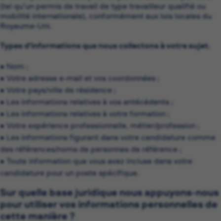
(tel qu’un permis de travail de type travailleur qualifié ou
mobilité internationale), conformément aux lois locales du
Royaume-Uni.
Types d’informations que nous collectons à votre sujet.
• Nom ;
• Votre adresse e-mail et vos coordonnées ;
• Votre pays/ville de résidence ;
• Les informations relatives à vos antécédents ;
• Les informations relatives à votre formation ;
• Votre expérience professionnelle, métier/profession ;
• Les informations figurant dans votre candidature comme
des références/noms de personnes de référence ;
• Toute information que vous avez incluse dans votre
candidature pour un poste spécifique.
Sur quelle base juridique nous appuyons-nous
pour utiliser vos informations personnelles de
cette manière ?