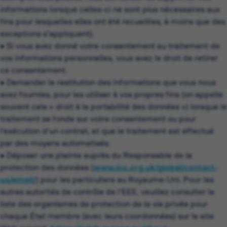
informations lorsque celles-ci ne sont plus nécessaires aux
fins pour lesquelles elles ont été recueillies, à moins que des
exceptions s’appliquent).
• Si vous avez donné votre consentement au traitement de
vos informations personnelles, vous avez le droit de retirer
ce consentement.
• Demander la restitution des informations que vous nous
avez fournies, pour les utiliser à vos propres fins (on appelle
souvent cela « droit à la portabilité des données ») lorsque le
traitement se fonde sur votre consentement ou pour
l’exécution d’un contrat, et que le traitement est effectué
par des moyens automatisés.
• Déposer une plainte auprès du Responsable de la
protection des données (
www.ico.org.uk/global/contact-
us/email/
) pour les particuliers au Royaume-Uni. Pour les
autres autorités de contrôle de l’EEE, veuillez consulter la
liste des organismes de protection de la vie privée pour
chaque État membre (avec leurs coordonnées) sur le site