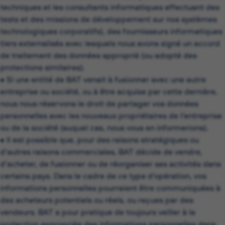
techniques et les consultants informatiques effectuant des
tests et des missions de développement sur nos systèmes
technologiques corporatifs), des fournisseurs informatiques
tiers externalisés avec lesquels nous avons signé un accord
de traitement des données approprié (ou adopté des
protections similaires).
• Si une entité de BAT venait à fusionner avec une autre
entreprise ou société, ou à être acquise par cette dernière,
nous nous réservons le droit de partager vos données
personnelles avec les nouveaux propriétaires de l’entreprise
ou de la société (auquel cas, nous vous en informerions).
• Il est possible que, pour des raisons stratégiques ou
d’autres raisons commerciales, BAT décide de vendre,
d’acheter, de fusionner ou de réorganiser ses activités dans
certains pays. Dans le cadre de ce type d’opération, vos
informations personnelles pourraient être communiquées à
des acheteurs potentiels ou réels, ou reçues par des
vendeurs. BAT a pour pratique de toujours veiller à la
protection appropriée des informations personnelles dans