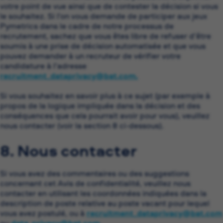
votre point de vue ainsi que de contester la décision si vous
le souhaitez. Si l’on vous demande de participer aux jeux
Pymetrics dans le cadre de notre processus de
recrutement, sachez que vous êtes libre de refuser d’être
soumis à une prise de décision automatisée et que vous
pouvez demander à un recruteur de vérifier votre
candidature à l’adresse
recruitment_dataprivacy@bat.com.
(ouvre dans une nouvell
Si vous souhaitez en savoir plus à ce sujet (par exemple à
propos de la logique impliquée dans la décision et des
conséquences que cela pourrait avoir pour vous), veuillez
nous contacter (voir la section 8 ci-dessous).
8. Nous contacter
Si vous avez des commentaires ou des suggestions
concernant cet Avis de confidentialité, veuillez nous
contacter en utilisant les coordonnées indiquées dans la
description de poste relative au poste vacant pour lequel
vous avez postulé, ou à
recruitment_dataprivacy@bat.com