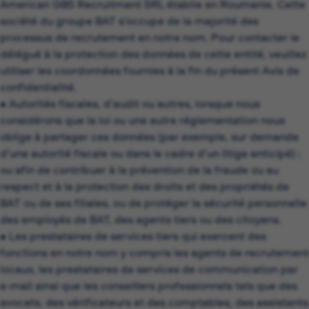
American GBS Recruitment SRL établie en Roumanie. Cette
société du groupe BAT s’occupe de la majorité des
processus de recrutement en notre nom. Pour contacter le
délégué à la protection des données de cette entité, veuillez
utiliser les coordonnées fournies à la fin du présent Avis de
confidentialité.
• Autorités fiscales, d’audit ou autres, lorsque nous
considérons que la loi ou une autre réglementation nous
oblige à partager ces données (par exemple, sur demande
d’une autorité fiscale ou dans le cadre d’un litige anticipé) ;
ou afin de contribuer à la prévention de la fraude ou au
respect et à la protection des droits et des propriétés de
BAT ou de ses filiales, ou de protéger la sécurité personnelle
des employés de BAT, des agents tiers ou des citoyens.
• Les prestataires de services tiers qui exercent des
fonctions en notre nom y compris les agents de recrutement
locaux, les prestataires de services de communication par
e-mail ainsi que les conseillers professionnels tels que des
avocats, des vérificateurs et des comptables, des assistants