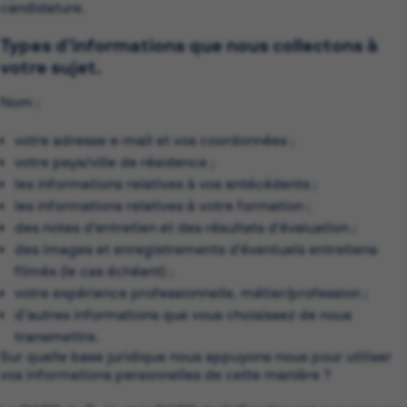
candidature.
Types d’informations que nous collectons à
votre sujet.
Nom ;
votre adresse e-mail et vos coordonnées ;
votre pays/ville de résidence ;
les informations relatives à vos antécédents ;
les informations relatives à votre formation ;
des notes d’entretien et des résultats d’évaluation ;
des images et enregistrements d’éventuels entretiens
filmés (le cas échéant) ;
votre expérience professionnelle, métier/profession ;
d’autres informations que vous choisissez de nous
transmettre.
Sur quelle base juridique nous appuyons-nous pour utiliser
vos informations personnelles de cette manière ?