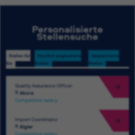
Personalisierte
Stellensuche
Stellen für
Kürzlich angesehene
Gespeicherte
Sie
Stellen
Stellen
Quality Assurance Officer
Akora
Competitive salary
Import Coordinator
Algier
Competitive salary