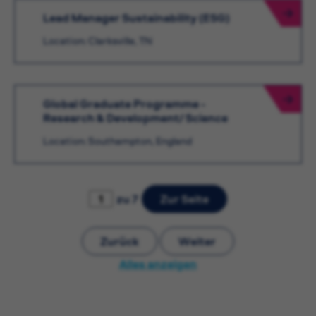
Lead Manager Sustainability (ESG)
Location: Clarksville, TN
Global Graduate Programme -
Research & Development/ Science
Location: Southampton, England
zu 7
Zur Seite
Zurück
Weiter
Alles anzeigen