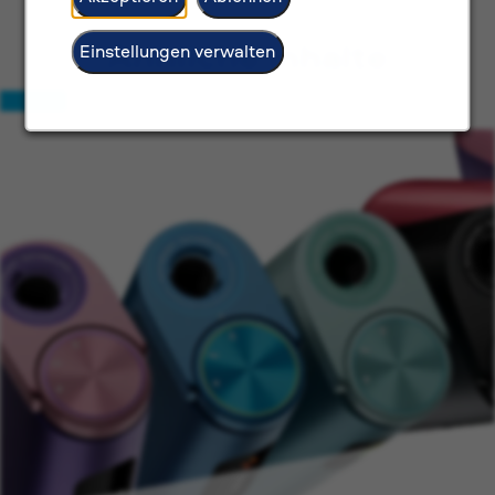
Ähnliche Inhalte
Einstellungen verwalten