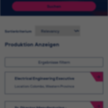
Suchen
Sortierkriterium
Produktion Anzeigen
Ergebnisse filtern
Electrical Engineering Executive
Location: Colombo, Western Province
Sr. Director Manufacturing -