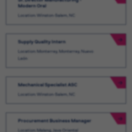
Modern Oral
Location: Winston-Salem, NC
Supply Quality Intern
Location: Monterrey, Monterrey, Nuevo
León
Mechanical Specialist ASC
Location: Winston-Salem, NC
Procurement Business Manager
Location: Malang, Java Oriental