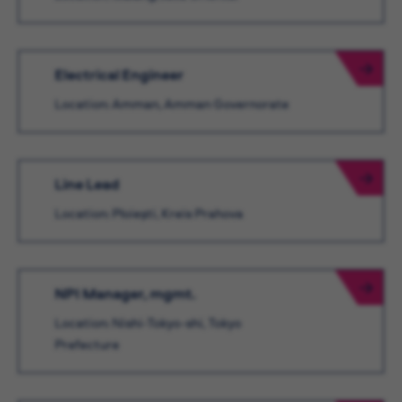
Electrical Engineer
Location: Amman, Amman Governorate
Line Lead
Location: Ploieşti, Kreis Prahova
NPI Manager, mgmt.
Location: Nishi-Tokyo-shi, Tokyo
Prefecture