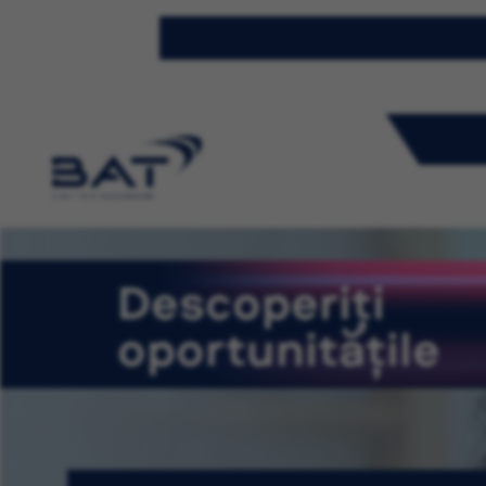
Descoperiți
oportunitățile