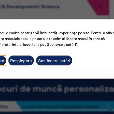
h & Development/ Science
dule cookie pentru a vă îmbunătăți experiența pe site. Pentru a afla
Afișare integrală
Înapoi
Înainte
re modulele cookie pe care le folosim și despre modul în care să
 preferințele, faceți clic pe „Gestionare setări”.
re
Respingere
Gestionare setări
curi de muncă personaliz
tine
Locuri de muncă vizualizate recent