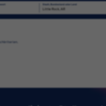
hwort
Stadt, Bundesland oder Land
uchen
chkriterien.