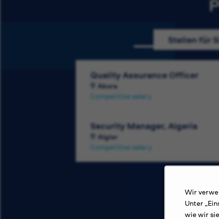
P
Stellen für S
Quality Assurance Officer
Akora
Competitive salary
Security Manager, Algeria
Algier
Competitive salary
Wir verwen
Unter „Ein
wie wir si