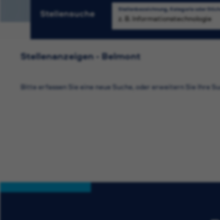
Stellenbezeichnung, Kategorie oder Stic
Stellensuche
S
Stellenanzeigen - Belmont
Bitte erfassen Sie eine neue Suche, oder erweitern Sie Ihre Su