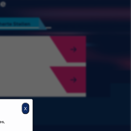
he
erte Stellen
X
es,