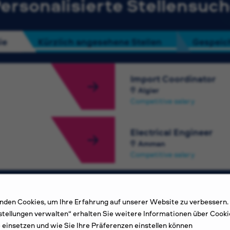
ersonalisierte Stellensuc
ie
Kürzlich angesehene Stellen
Gespeich
Import Coordinator
Algier
Competitive salary
Electrical Engineer
Amman
Competitive salary
den Cookies, um Ihre Erfahrung auf unserer Website zu verbessern.
Weitere Stellen ansehen
stellungen verwalten“ erhalten Sie weitere Informationen über Cooki
e einsetzen und wie Sie Ihre Präferenzen einstellen können