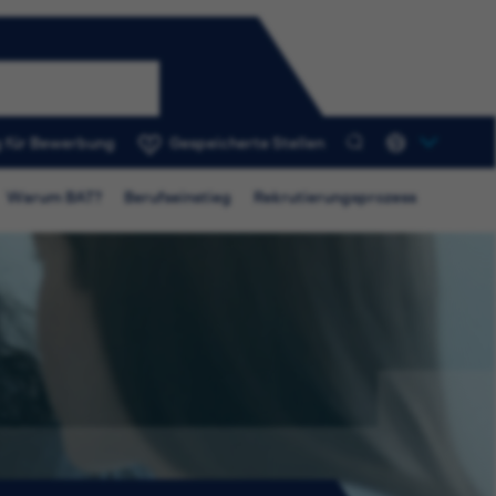
 für Bewerbung
Gespeicherte Stellen
0
Warum BAT?
Berufseinstieg
Rekrutierungsprozess