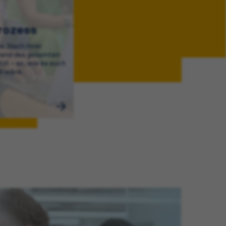
rozess
e. Nach Ihrer
end des gesamten
zt – so, wie es auch
ll wäre.