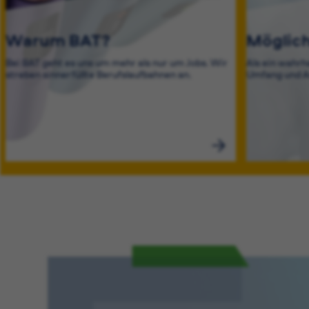
Warum BAT?
Möglich
Bei BAT geht es uns um mehr als nur um Jobs. Wir
Als ein wahrh
streben sinnerfüllte Berufslaufbahnen an.
Umfang und A