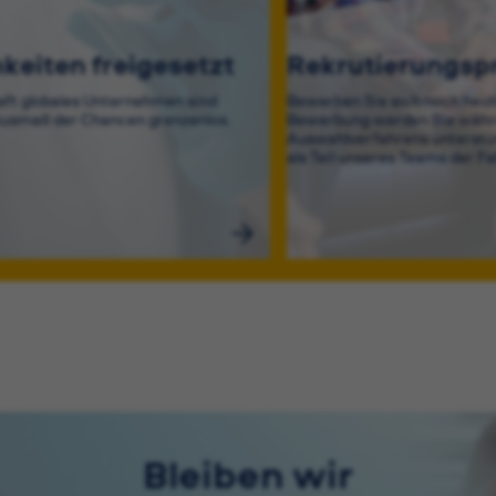
keiten freigesetzt
Rekrutierungsp
aft globales Unternehmen sind
Bewerben Sie sich noch heut
usmaß der Chancen grenzenlos.
Bewerbung werden Sie währ
Auswahlverfahrens unterstüt
als Teil unseres Teams der Fa
Bleiben wir