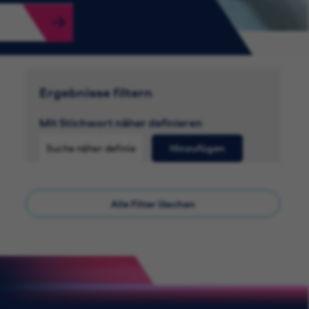
Ergebnisse filtern
Mit Stichwort näher definieren
Hinzufügen
Alle Filter löschen