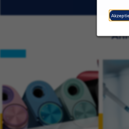
Akzepti
Ähn