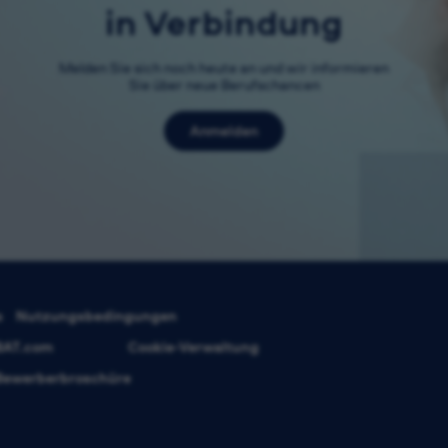
in Verbindung
Melden Sie sich noch heute an und wir informieren
Sie über neue Berufschancen
Anmelden
s
Nutzungsbedingungen
BAT.com
Cookie-Verwaltung
Bewerberbroschüre