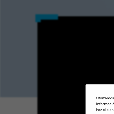
Utilizamos
informació
haz clic e