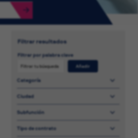
Filtrar resultados
Filtrar por palabra clave
Añadir
Categoría
Ciudad
Subfunción
Tipo de contrato