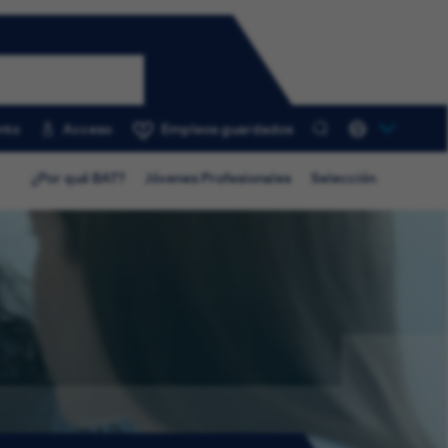
nto
Acceso
Empleos guardados
0
¿Por qué BAT?
Jóvenes Profesionales
Selección