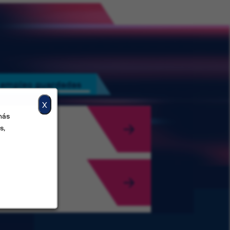
 empleo guardadas
X
más
s,