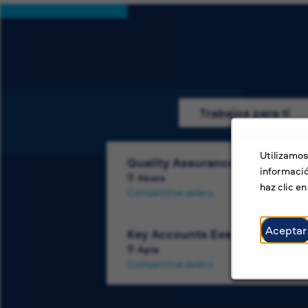
Trabajos para ti
Utilizamos
Quality Assurance Officer
informació
Akora
haz clic e
Competitive salary
Aceptar
Key Accounts Executive
Apia
Competitive salary