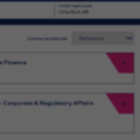
Ciudad, región o país
squeda
Criterios de selección
te Finance
- Corporate & Regulatory Affairs