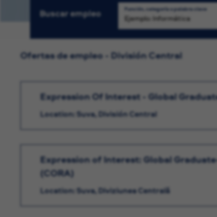
Función, categoría o palabra clave
Buscar empleo
Bú
Ofertas de empleo - División Central
Expression Of Interest - Global Gradua
Location: Suva, División Central
Expression of Interest: Global Graduate
(CORA)
Location: Suva, Diviziunea Centrală