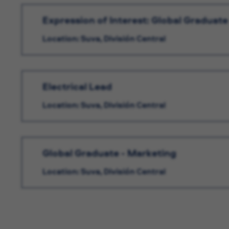
Expression of Interest: Global Graduate
Location: Suva, División Central
Electrical Lead
Location: Suva, División Central
Global Graduate - Marketing
Location: Suva, División Central