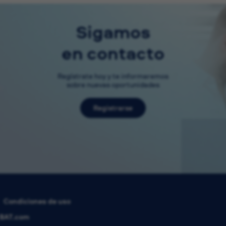
Sigamos
en contacto
Regístrate hoy y te informaremos
sobre nuevas oportunidades
Registrarse
Condiciones de uso
BAT.com