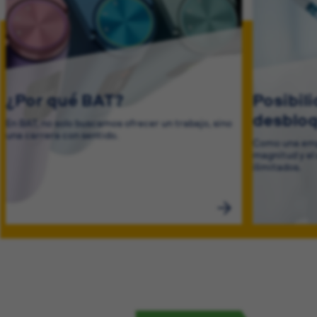
¿Por qué BAT?
Posibil
desblo
En BAT, no solo buscamos ofrecer un trabajo, sino
una carrera con sentido.
Como una emp
magnitud y el
ilimitados.