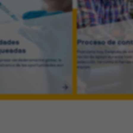
idades
Proceso de cont
queadas
Postúlate hoy. Después de env
recibirás apoyo durante todo
resa verdaderamente global, la
selección, tal como lo harías 
 alcance de las oportunidades son
equipo.