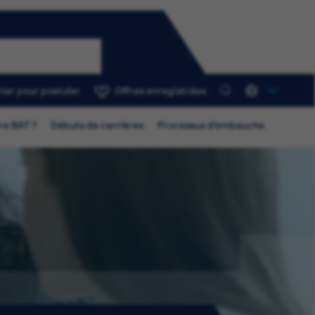
ter pour postuler
Offres enregistrées
0
re BAT ?
Débuts de carrières
Processus d’embauche