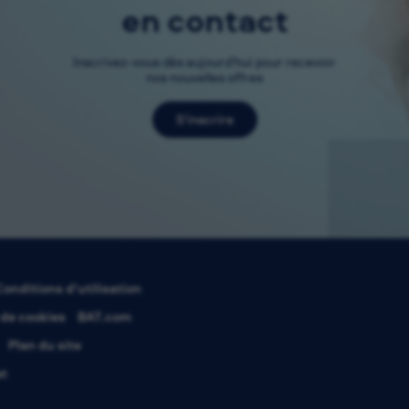
en contact
Inscrivez-vous dès aujourd’hui pour recevoir
nos nouvelles offres
S’inscrire
Conditions d’utilisation
 de cookies
BAT.com
Plan du site
at