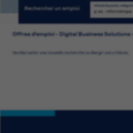
Intitulé de poste, catégori
Rechercher un emploi
Re
Offres d'emploi - Digital Business Solutions 
Veuillez saisir une nouvelle recherche ou élargir vos critères.