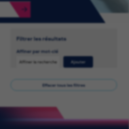
Filtrer les résultats
Affiner par mot-clé
Ajouter
Effacer tous les filtres