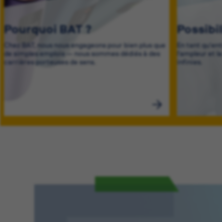
Pourquoi BAT ?
Possibi
Chez BAT, nous nous engageons pour bien plus que
En tant qu'en
de simples emplois — nous sommes dédiés à des
l'ampleur et l
carrières porteuses de sens.
infinies.