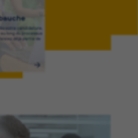
mbauche
rès votre candidature,
au long du processus
aisiez déjà partie de