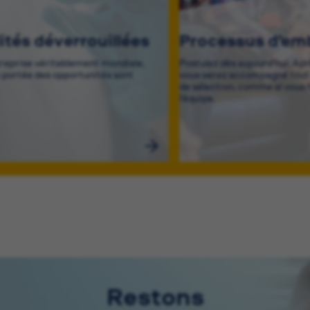
lités déverrouillées
Processus d’e
treprise véritablement mondiale,
Postulez dès aujourd’hui. Ap
a portée des opportunités sont
vous serez accompagné tout 
de sélection, comme si vous f
l’équipe.
Restons