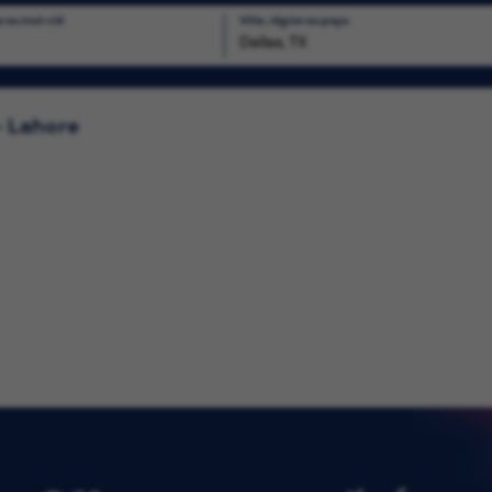
e ou mot-clé
Ville, région ou pays
chercher
- Lahore