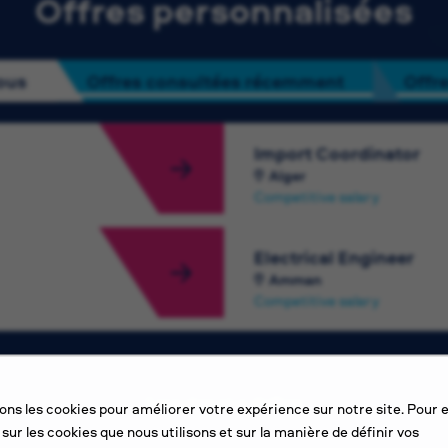
Offres personnalisées
ous
Offres consultées récemment
Offre
Import Coordinator
Alger
Competitive salary
Electrical Engineer
Amman
Competitive salary
Consultez plus d’offres
sons les cookies pour améliorer votre expérience sur notre site. Pour 
 sur les cookies que nous utilisons et sur la manière de définir vos