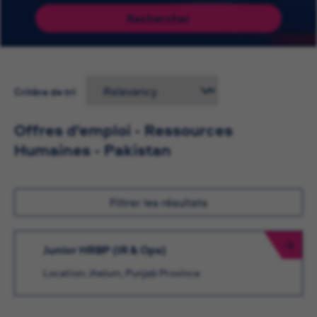
Rechercher
Critère de tri
Offres d'emploi - Ressources
Humaines - Pakistan
Filtrer les résultats
Junior HRBP (IR & Ops)
Location: Jhelum, Punjab Province