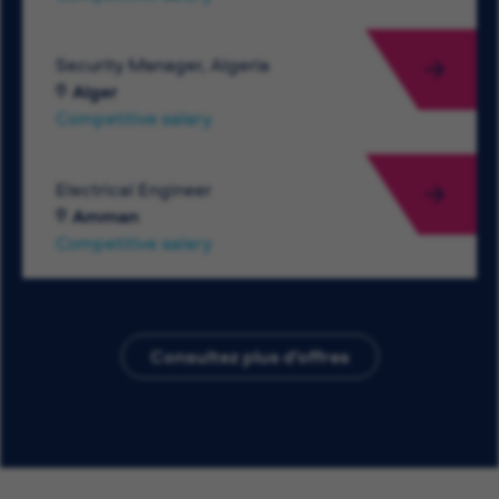
Security Manager, Algeria
Alger
Competitive salary
Electrical Engineer
Amman
Competitive salary
Consultez plus d’offres