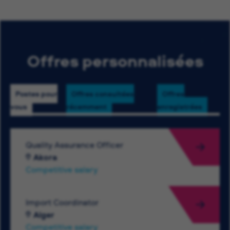
Offres personnalisées
Postes pour
Offres consultées
Offres
vous
récemment
enregistrées
Quality Assurance Officer
Akora
Competitive salary
Import Coordinator
Alger
Competitive salary