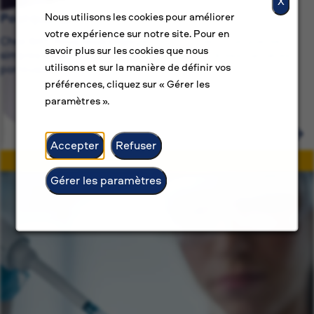
X
Pourquoi BAT ?
Nous utilisons les cookies pour améliorer
votre expérience sur notre site. Pour en
Chez BAT, nous nous engageons pour bien plus que de
savoir plus sur les cookies que nous
simples emplois — nous sommes dédiés à des carrières
utilisons et sur la manière de définir vos
porteuses de sens.
préférences, cliquez sur « Gérer les
paramètres ».
Accepter
Refuser
Gérer les paramètres