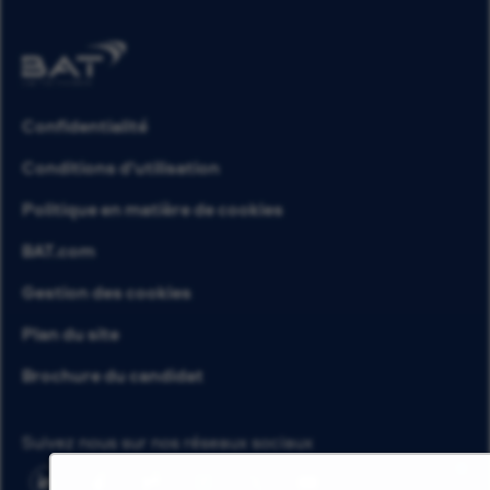
Confidentialité
Conditions d’utilisation
Politique en matière de cookies
BAT.com
Gestion des cookies
Plan du site
Brochure du candidat
Suivez nous sur nos réseaux sociaux