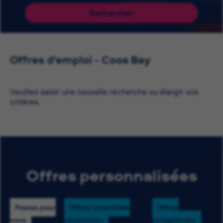
Rechercher
Offres d'emploi - Coos Bay
Veuillez saisir une nouvelle recherche ou élargir vos
critères.
Offres personnalisées
Postes pour
Offres consultées
Offres
vous
récemment
enregistrées