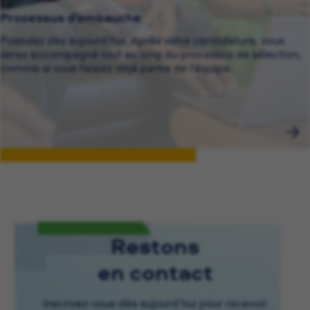
Processus d’embauche
Postulez dès aujourd’hui. Après votre candidature, vous
serez accompagné tout au long du processus de sélection,
comme si vous faisiez déjà partie de l’équipe.
Restons
en contact
Inscrivez-vous dès aujourd’hui pour recevoir