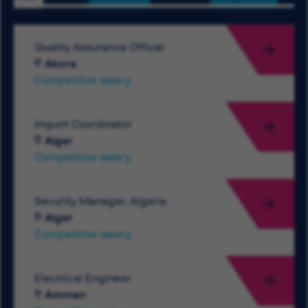
Quality Assurance Officer
Akora
Competitive salary
Import Coordinator
Alger
Competitive salary
Security Manager, Algeria
Alger
Competitive salary
Electrical Engineer
Amman