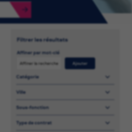
Filtrer les résultats
Affiner par mot-clé
Ajouter
Catégorie
Ville
Sous-fonction
Type de contrat