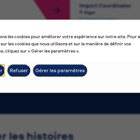
Import Coordinator
Alger
Competitive salary
sons les cookies pour améliorer votre expérience sur notre site. Pour 
Electrical Engineer
 sur les cookies que nous utilisons et sur la manière de définir vos
Amman
s, cliquez sur « Gérer les paramètres ».
Competitive salary
r
Refuser
Gérer les paramètres
Consultez plus d’offres
er les histoires