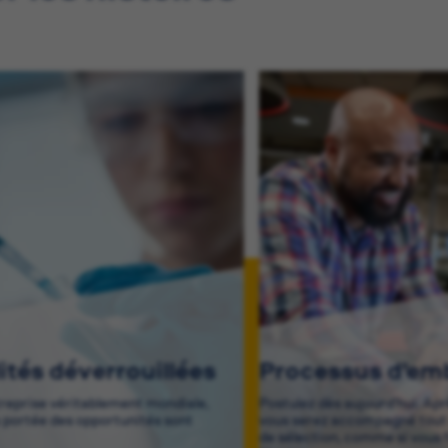
lités déverrouillées
Processus d’e
treprise véritablement mondiale,
Postulez dès aujourd’hui. Ap
a portée des opportunités sont
vous serez accompagné tout 
de sélection, comme si vous f