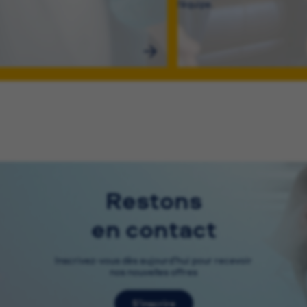
l’équipe.
Restons
en contact
Inscrivez-vous dès aujourd’hui pour recevoir
nos nouvelles offres
S’inscrire