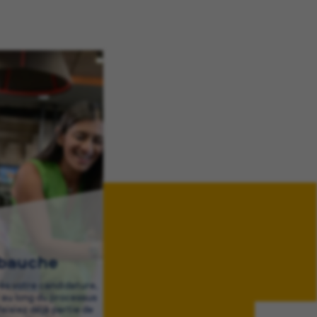
mbauche
rès votre candidature,
au long du processus
aisiez déjà partie de