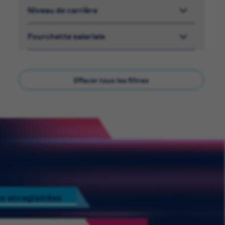
Niveau de carrière
Fourchette salariale
Effacer tous les filtres
s enregistrées