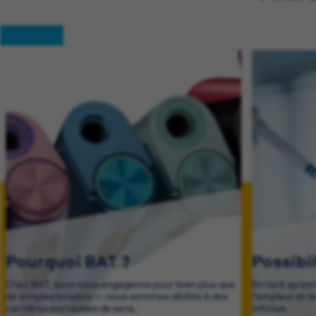
Pourquoi BAT ?
Possibi
Chez BAT, nous nous engageons pour bien plus que
En tant qu'en
de simples emplois — nous sommes dédiés à des
l'ampleur et l
carrières porteuses de sens.
infinies.