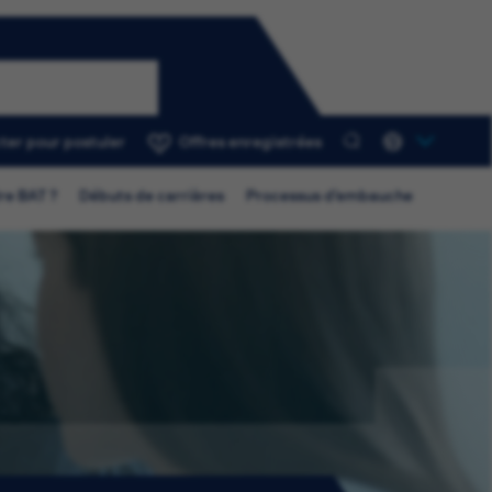
ter pour postuler
Offres enregistrées
0
re BAT ?
Débuts de carrières
Processus d’embauche