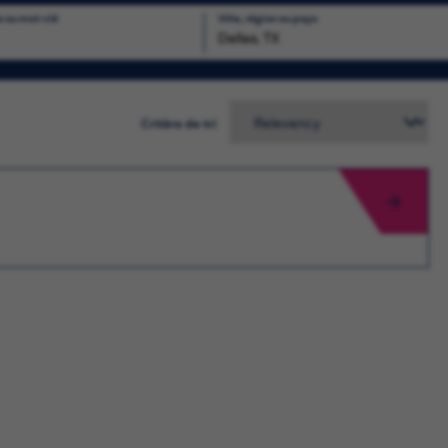
e ou mot-clé
Ville, région ou pays
chercher
Critère de tri