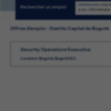
Intitulé de poste, catégori
Rechercher un emploi
Re
Offres d'emploi - Distrito Capital de Bogotá
Security Operations Executive
Location: Bogotá, Bogotá D.C.