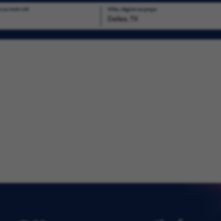
e ou mot-clé
Ville, région ou pays
chercher