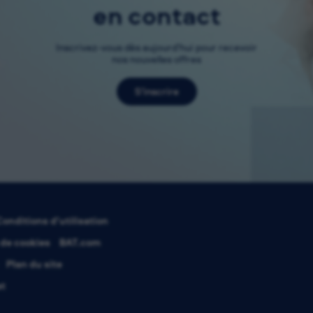
en contact
Inscrivez-vous dès aujourd’hui pour recevoir
nos nouvelles offres
S’inscrire
Conditions d’utilisation
 de cookies
BAT.com
Plan du site
at