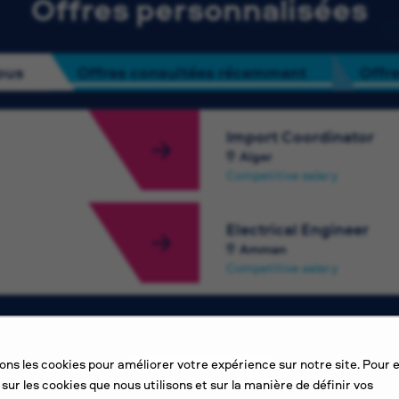
Offres personnalisées
ous
Offres consultées récemment
Offre
Import Coordinator
Alger
Competitive salary
Electrical Engineer
Amman
Competitive salary
Consultez plus d’offres
sons les cookies pour améliorer votre expérience sur notre site. Pour 
 sur les cookies que nous utilisons et sur la manière de définir vos