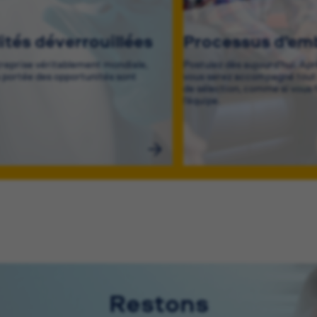
lités déverrouillées
Processus d’e
treprise véritablement mondiale,
Postulez dès aujourd’hui. Ap
a portée des opportunités sont
vous serez accompagné tout 
de sélection, comme si vous f
l’équipe.
Restons