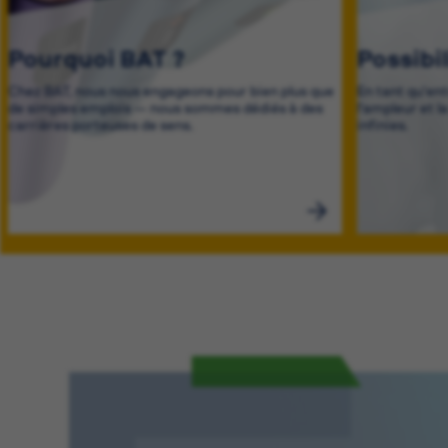
Pourquoi BAT ?
Possibi
Chez BAT, nous nous engageons pour bien plus que
En tant qu'en
de simples emplois — nous sommes dédiés à des
l'ampleur et l
carrières porteuses de sens.
infinies.