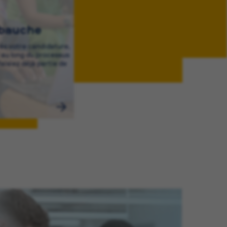
mbauche
rès votre candidature,
au long du processus
aisiez déjà partie de