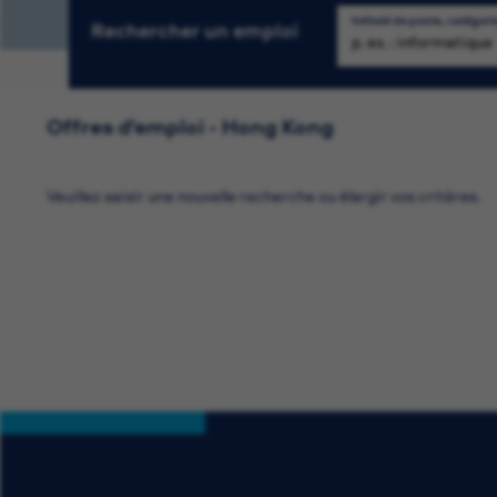
Intitulé de poste, catégori
Rechercher un emploi
Re
Offres d'emploi - Hong Kong
Veuillez saisir une nouvelle recherche ou élargir vos critères.