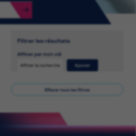
Filtrer les résultats
Affiner par mot-clé
Ajouter
Effacer tous les filtres