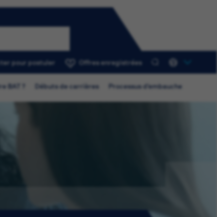
ter pour postuler
Offres enregistrées
0
re BAT ?
Débuts de carrières
Processus d’embauche