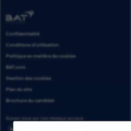
Confidentialité
Conditions d’utilisation
Politique en matière de cookies
BAT.com
Gestion des cookies
Plan du site
Brochure du candidat
Suivez nous sur nos réseaux sociaux