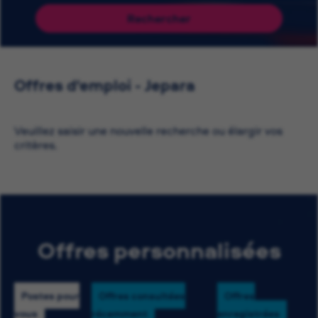
Rechercher
Offres d'emploi - Jepara
Veuillez saisir une nouvelle recherche ou élargir vos
critères.
Offres personnalisées
Postes pour
Offres consultées
Offres
vous
récemment
enregistrées