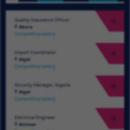
Quality Assurance Officer
Akora
Competitive salary
Import Coordinator
Alger
Competitive salary
Security Manager, Algeria
Alger
Competitive salary
Electrical Engineer
Amman