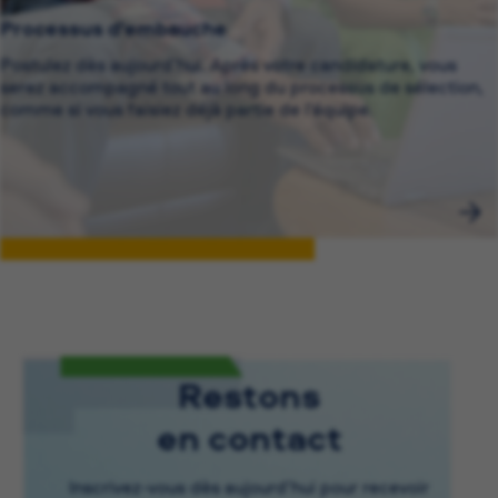
Processus d’embauche
Postulez dès aujourd’hui. Après votre candidature, vous
serez accompagné tout au long du processus de sélection,
comme si vous faisiez déjà partie de l’équipe.
Restons
en contact
Inscrivez-vous dès aujourd’hui pour recevoir