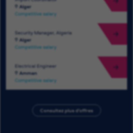
Alger
Competitive salary
Security Manager, Algeria
Alger
Competitive salary
Electrical Engineer
Amman
Competitive salary
Consultez plus d’offres