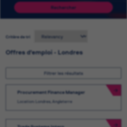
Rechercher
Critère de tri
Offres d'emploi - Londres
Filtrer les résultats
Procurement Finance Manager
Location: Londres, Angleterre
Trade Systems Intern