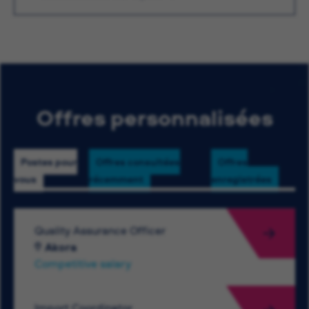
Offres personnalisées
Postes pour
Offres consultées
Offres
vous
récemment
enregistrées
Quality Assurance Officer
Akora
Competitive salary
Import Coordinator