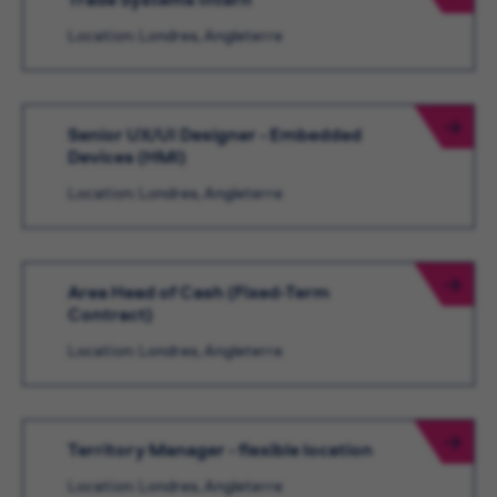
Location: Londres, Angleterre
Senior UX/UI Designer - Embedded
Devices (HMI)
Location: Londres, Angleterre
Area Head of Cash (Fixed-Term
Contract)
Location: Londres, Angleterre
Territory Manager - flexible location
Location: Londres, Angleterre