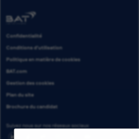
Confidentialité
Conditions d’utilisation
Politique en matière de cookies
BAT.com
Gestion des cookies
Plan du site
Brochure du candidat
Suivez nous sur nos réseaux sociaux