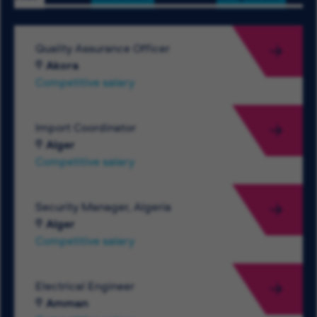
Quality Assurance Officer
Akora
Competitive salary
Import Coordinator
Alger
Competitive salary
Security Manager, Algeria
Alger
Competitive salary
Electrical Engineer
Amman