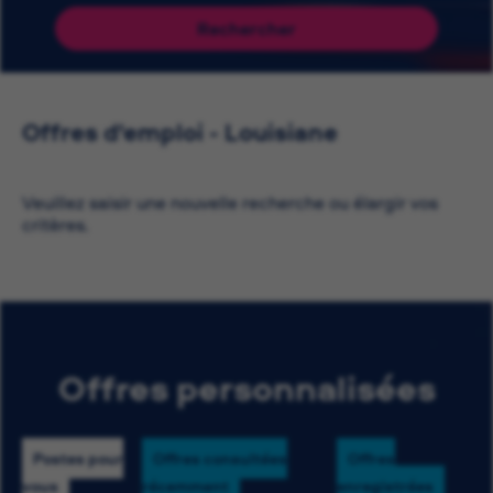
Rechercher
Offres d'emploi - Louisiane
Veuillez saisir une nouvelle recherche ou élargir vos
critères.
Offres personnalisées
Postes pour
Offres consultées
Offres
vous
récemment
enregistrées