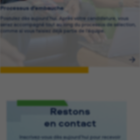
Processus d’embauche
Postulez dès aujourd’hui. Après votre candidature, vous
serez accompagné tout au long du processus de sélection,
comme si vous faisiez déjà partie de l’équipe.
Restons
en contact
Inscrivez-vous dès aujourd’hui pour recevoir