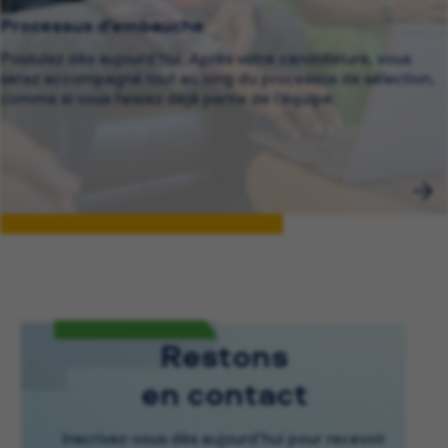
Processus d’embauche
Postulez dès aujourd’hui. Après votre candidature, vous
serez accompagné tout au long du processus de sélection,
comme si vous faisiez déjà partie de l’équipe.
Restons
en contact
Inscrivez-vous dès aujourd’hui pour recevoir