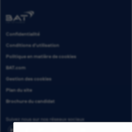
Confidentialité
Conditions d’utilisation
Politique en matière de cookies
BAT.com
Gestion des cookies
Plan du site
Brochure du candidat
Suivez nous sur nos réseaux sociaux