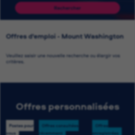
Rechercher
Offres d'emploi - Mount Washington
Veuillez saisir une nouvelle recherche ou élargir vos
critères.
Offres personnalisées
Postes pour
Offres consultées
Offres
vous
récemment
enregistrées