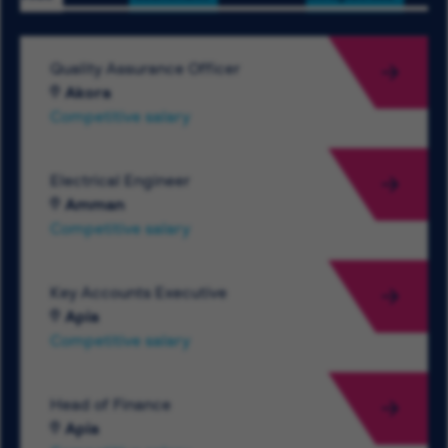
Quality Assurance Officer
Akora
Competitive salary
Electrical Engineer
Amman
Competitive salary
Key Accounts Executive
Apia
Competitive salary
Head of Finance
Apia