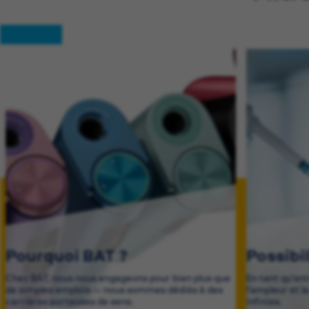
Pourquoi BAT ?
Possibi
Chez BAT, nous nous engageons pour bien plus que
En tant qu'en
de simples emplois — nous sommes dédiés à des
l'ampleur et l
carrières porteuses de sens.
infinies.