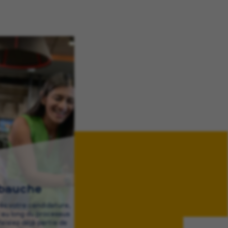
mbauche
rès votre candidature,
au long du processus
aisiez déjà partie de