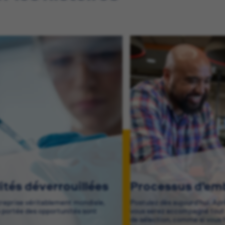
lités déverrouillées
Processus d’e
treprise véritablement mondiale,
Postulez dès aujourd’hui. Ap
a portée des opportunités sont
vous serez accompagné tout 
de sélection, comme si vous f