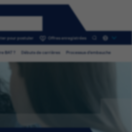
ter pour postuler
Offres enregistrées
0
re BAT ?
Débuts de carrières
Processus d’embauche