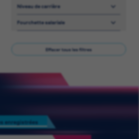
Niveau de carrière
Fourchette salariale
Effacer tous les filtres
s enregistrées