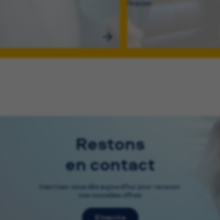
l’équipe.
Restons
en contact
Inscrivez-vous dès aujourd’hui pour recevoir
nos nouvelles offres
S’inscrire