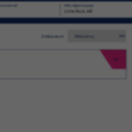
e ou mot-clé
Ville, région ou pays
chercher
Critère de tri