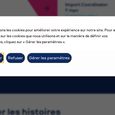
Import Coordinator
Alger
Competitive salary
sons les cookies pour améliorer votre expérience sur notre site. Pour 
Electrical Engineer
 sur les cookies que nous utilisons et sur la manière de définir vos
Amman
s, cliquez sur « Gérer les paramètres ».
Competitive salary
r
Refuser
Gérer les paramètres
Consultez plus d’offres
er les histoires