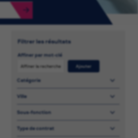
Filtrer les résultats
Affiner par mot-clé
Ajouter
Catégorie
Ville
Sous-fonction
Type de contrat