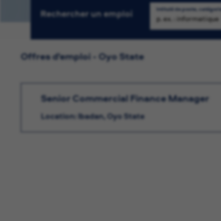
Intitulé de poste, catégori
Rechercher un emploi
Re
Offres d'emploi - Oyo State
Senior Commercial Finance Manager
Location: Ibadan, Oyo State