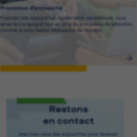
Processus d’embauche
Postulez dès aujourd’hui. Après votre candidature, vous
serez accompagné tout au long du processus de sélection,
comme si vous faisiez déjà partie de l’équipe.
Restons
en contact
Inscrivez-vous dès aujourd’hui pour recevoir