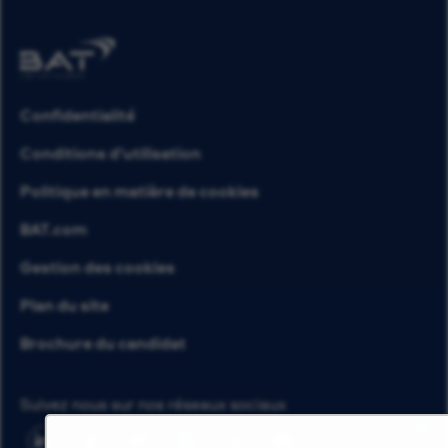
Confidentialité
Conditions d’utilisation
Politique en matière de cookies
BAT.com
Gestion des cookies
Plan du site
Brochure du candidat
Suivez nous sur nos réseaux sociaux