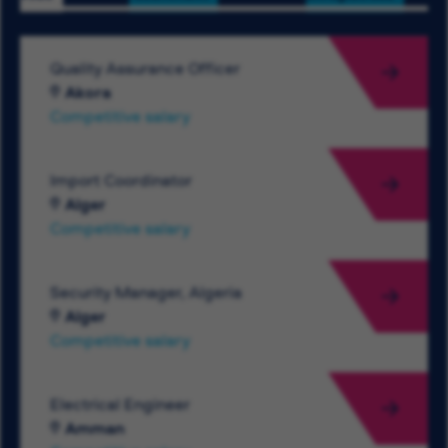
Quality Assurance Officer
Akora
Competitive salary
Import Coordinator
Alger
Competitive salary
Security Manager, Algeria
Alger
Competitive salary
Electrical Engineer
Amman