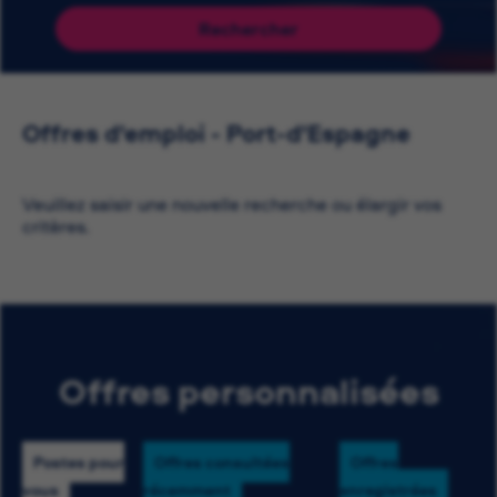
Rechercher
Offres d'emploi - Port-d'Espagne
Veuillez saisir une nouvelle recherche ou élargir vos
critères.
Offres personnalisées
Postes pour
Offres consultées
Offres
vous
récemment
enregistrées