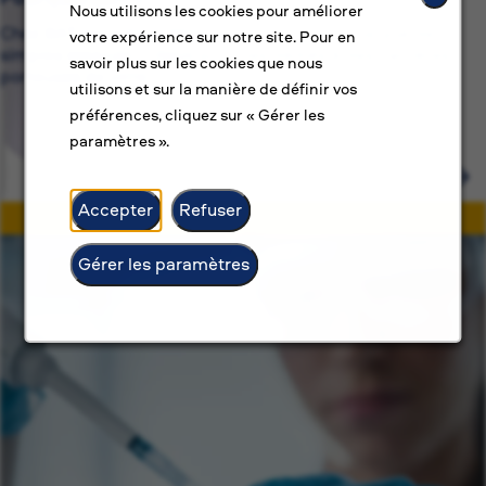
Nous utilisons les cookies pour améliorer
Chez BAT, nous nous engageons pour bien plus que de
votre expérience sur notre site. Pour en
simples emplois — nous sommes dédiés à des carrières
savoir plus sur les cookies que nous
porteuses de sens.
utilisons et sur la manière de définir vos
préférences, cliquez sur « Gérer les
paramètres ».
Accepter
Refuser
Gérer les paramètres