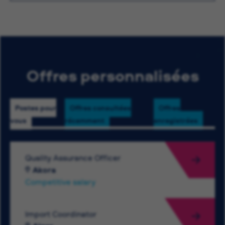
Offres personnalisées
Postes pour
Offres consultées
Offres
vous
récemment
enregistrées
Quality Assurance Officer
Akora
Competitive salary
Import Coordinator