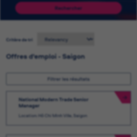
Rechercher
Critère de tri
Offres d'emploi - Saigon
Filtrer les résultats
National Modern Trade Senior
Manager
Location: Hô Chi Minh Ville, Saigon