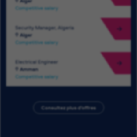
Alger
Competitive salary
Security Manager, Algeria
Alger
Competitive salary
Electrical Engineer
Amman
Competitive salary
Consultez plus d’offres