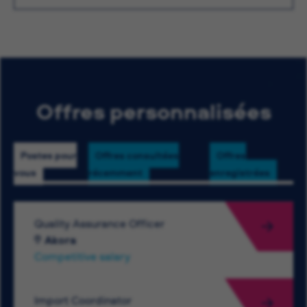
Offres personnalisées
Postes pour
Offres consultées
Offres
vous
récemment
enregistrées
Quality Assurance Officer
Akora
Competitive salary
Import Coordinator