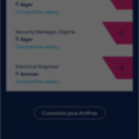
Alger
Competitive salary
Security Manager, Algeria
Alger
Competitive salary
Electrical Engineer
Amman
Competitive salary
Consultez plus d’offres