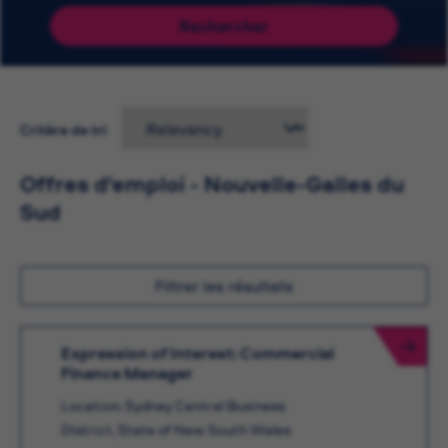
Rechercher
Critère de tri
Offres d'emploi - Nouvelle-Galles du
Sud
Filtrer les résultats
Expression of Interest: Commercial
Finance Manager
Location: Sydney Central Business
District, State of New South Wales