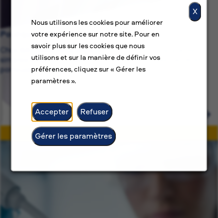
X
Nous utilisons les cookies pour améliorer
Pourquoi BAT ?
votre expérience sur notre site. Pour en
savoir plus sur les cookies que nous
Chez BAT, nous nous engageons pour bien plus que de
utilisons et sur la manière de définir vos
simples emplois — nous sommes dédiés à des carrières
porteuses de sens.
préférences, cliquez sur « Gérer les
paramètres ».
Accepter
Refuser
Gérer les paramètres