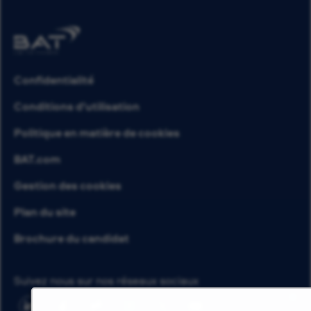
Confidentialité
Conditions d’utilisation
Politique en matière de cookies
BAT.com
Gestion des cookies
Plan du site
Brochure du candidat
Suivez nous sur nos réseaux sociaux