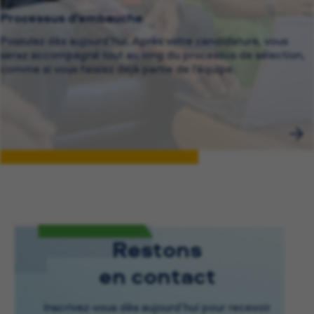
Processus d’embauche
Postulez dès aujourd’hui. Après votre candidature, vous
serez accompagné tout au long du processus de sélection,
comme si vous faisiez déjà partie de l’équipe.
Restons
en contact
Inscrivez-vous dès aujourd’hui pour recevoir