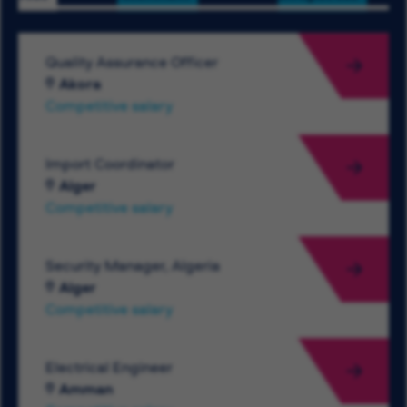
Quality Assurance Officer
Akora
Competitive salary
Import Coordinator
Alger
Competitive salary
Security Manager, Algeria
Alger
Competitive salary
Electrical Engineer
Amman