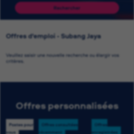
Rechercher
Offres d'emploi - Subang Jaya
Veuillez saisir une nouvelle recherche ou élargir vos
critères.
Offres personnalisées
Postes pour
Offres consultées
Offres
vous
récemment
enregistrées