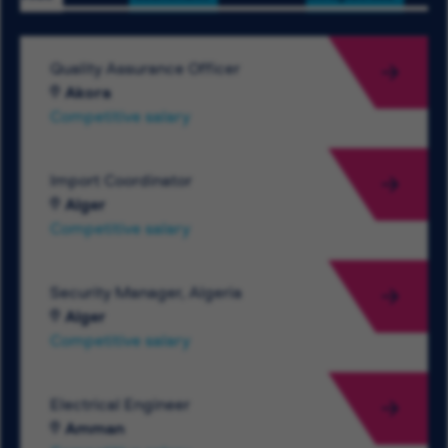
Quality Assurance Officer
Akora
Competitive salary
Import Coordinator
Alger
Competitive salary
Security Manager, Algeria
Alger
Competitive salary
Electrical Engineer
Amman