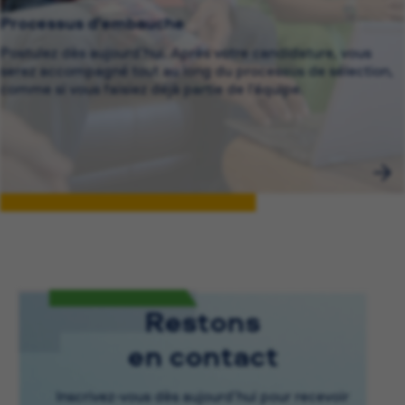
Processus d’embauche
Postulez dès aujourd’hui. Après votre candidature, vous
serez accompagné tout au long du processus de sélection,
comme si vous faisiez déjà partie de l’équipe.
Restons
en contact
Inscrivez-vous dès aujourd’hui pour recevoir