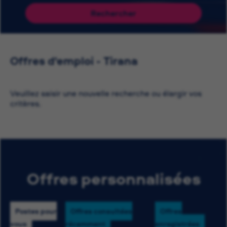
Rechercher
Offres d'emploi - Tirana
Veuillez saisir une nouvelle recherche ou élargir vos
critères.
Offres personnalisées
Postes pour
Offres consultées
Offres
vous
récemment
enregistrées