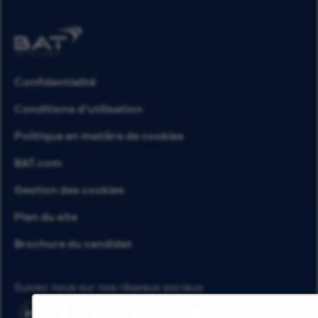
Confidentialité
Conditions d’utilisation
Politique en matière de cookies
BAT.com
Gestion des cookies
Plan du site
Brochure du candidat
Suivez nous sur nos réseaux sociaux