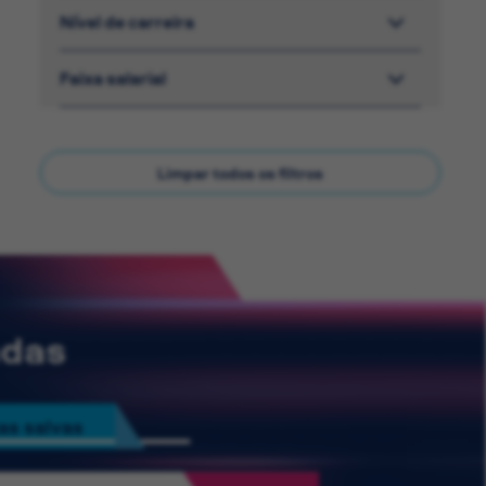
Nível de carreira
Faixa salarial
Limpar todos os filtros
adas
as salvas