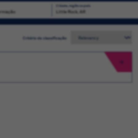
Cidade, região ou país
Busca
Critério de classificação