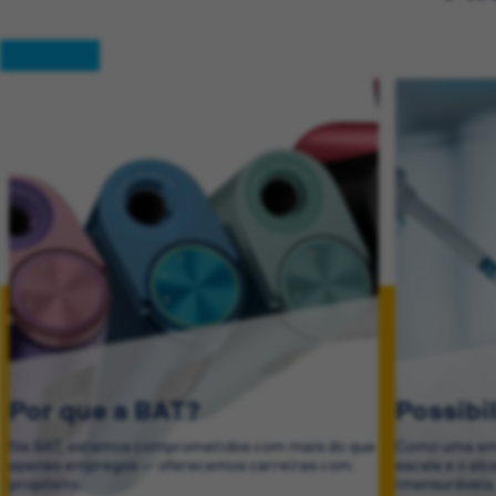
Por que a BAT?
Possibi
Na BAT, estamos comprometidos com mais do que
Como uma emp
apenas empregos — oferecemos carreiras com
escala e o al
propósito.
imensuráveis