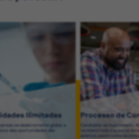
lidades Ilimitadas
Processo de Co
resa verdadeiramente global, a
Candidate-se hoje mesmo. Ap
cance das oportunidades são
receberá todo o suporte dur
.
seletivo, assim como acontec