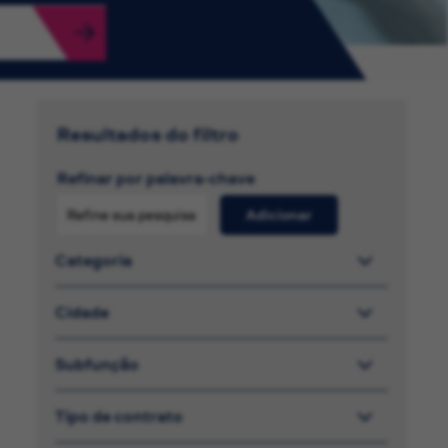
Resultados do filtro
Refinar por palavra-chave
Adicionar
Categoria
Cidade
Subfunção
Tipo de contrato