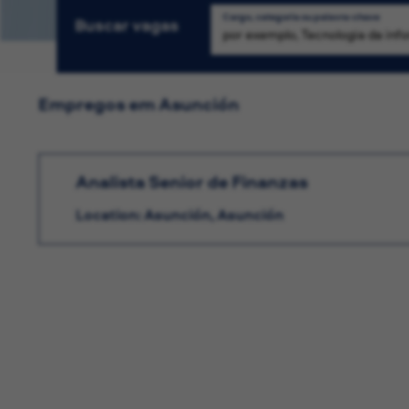
Cargo, categoria ou palavra-chave
Buscar vagas
Empregos em Asunción
Analista Senior de Finanzas
Location: Asunción, Asunción