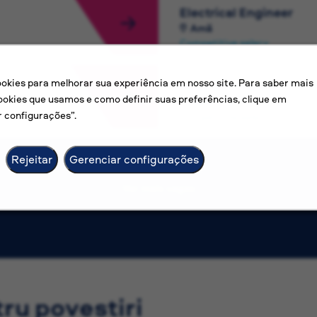
Electrical Engineer
Amã
Competitive salary
kies para melhorar sua experiência em nosso site. Para saber mais
Head of Finance
ookies que usamos e como definir suas preferências, clique em
Apia
 configurações”.
Competitive salary
Rejeitar
Gerenciar configurações
Ver mais vagas
tru povestiri