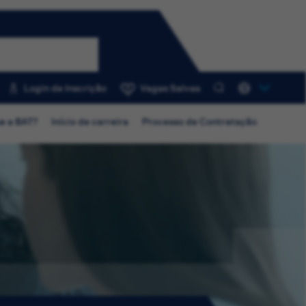
Login de Inscrição
Vagas Salvas
0
e a BAT?
Início de carreira
Processo de Contratação