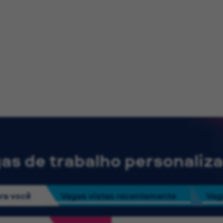
as de trabalho personaliz
ra você
Vagas vistas recentemente
Vag