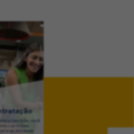
ntratação
ós a inscrição, você
ante o processo
eria se já fizesse